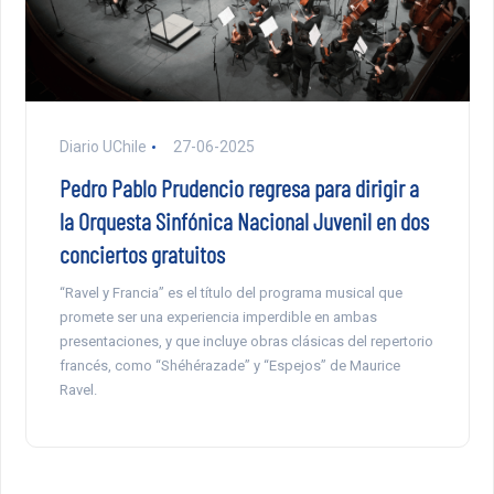
Diario UChile
27-06-2025
Pedro Pablo Prudencio regresa para dirigir a
la Orquesta Sinfónica Nacional Juvenil en dos
conciertos gratuitos
“Ravel y Francia” es el título del programa musical que
promete ser una experiencia imperdible en ambas
presentaciones, y que incluye obras clásicas del repertorio
francés, como “Shéhérazade” y “Espejos” de Maurice
Ravel.