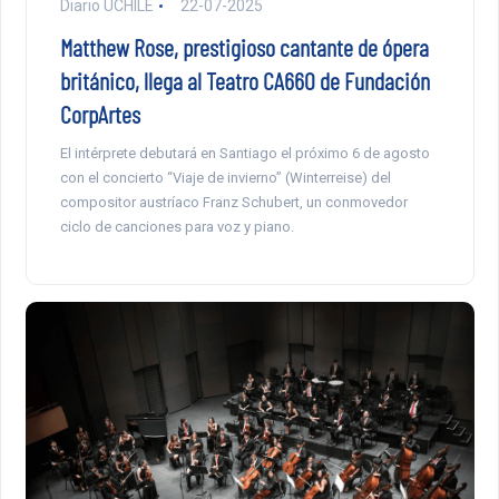
Diario UCHILE
22-07-2025
Matthew Rose, prestigioso cantante de ópera
británico, llega al Teatro CA660 de Fundación
CorpArtes
El intérprete debutará en Santiago el próximo 6 de agosto
con el concierto “Viaje de invierno” (Winterreise) del
compositor austríaco Franz Schubert, un conmovedor
ciclo de canciones para voz y piano.