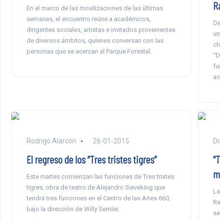
R
En el marco de las movilizaciones de las últimas
semanas, el encuentro reúne a académicos,
De
dirigentes sociales, artistas e invitados provenientes
un
de diversos ámbitos, quienes conversan con las
ch
personas que se acercan al Parque Forestal.
“D
fu
ac
Rodrigo Alarcón
26-01-2015
Di
El regreso de los “Tres tristes tigres”
“T
m
Este martes comienzan las funciones de Tres tristes
tigres, obra de teatro de Alejandro Sieveking que
La
tendrá tres funciones en el Centro de las Artes 660,
Ra
bajo la dirección de Willy Semler.
se