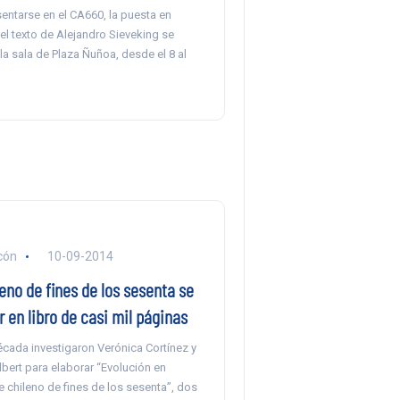
entarse en el CA660, la puesta en
el texto de Alejandro Sieveking se
la sala de Plaza Ñuñoa, desde el 8 al
cón
10-09-2014
leno de fines de los sesenta se
r en libro de casi mil páginas
cada investigaron Verónica Cortínez y
bert para elaborar “Evolución en
ine chileno de fines de los sesenta”, dos