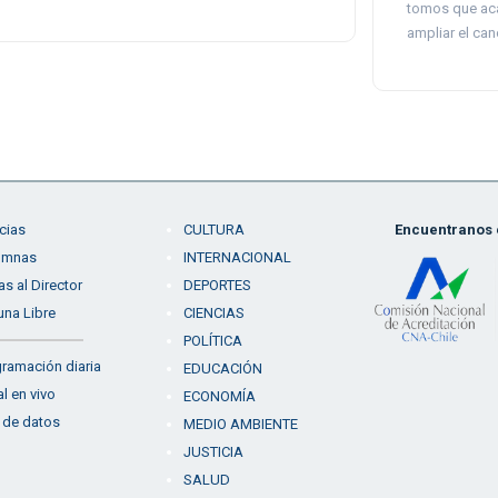
tomos que aca
ampliar el can
cias
CULTURA
Encuentranos e
umnas
INTERNACIONAL
as al Director
DEPORTES
una Libre
CIENCIAS
POLÍTICA
ramación diaria
EDUCACIÓN
l en vivo
ECONOMÍA
 de datos
MEDIO AMBIENTE
JUSTICIA
SALUD