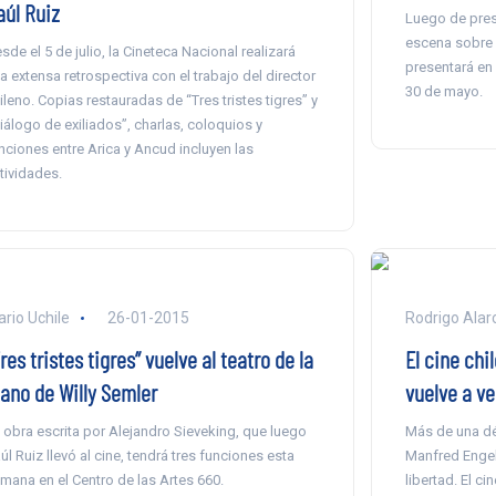
aúl Ruiz
Luego de pres
escena sobre 
sde el 5 de julio, la Cineteca Nacional realizará
presentará en 
a extensa retrospectiva con el trabajo del director
30 de mayo.
ileno. Copias restauradas de “Tres tristes tigres” y
iálogo de exiliados”, charlas, coloquios y
nciones entre Arica y Ancud incluyen las
tividades.
ario Uchile
26-01-2015
Rodrigo Alar
res tristes tigres” vuelve al teatro de la
El cine chi
ano de Willy Semler
vuelve a ve
 obra escrita por Alejandro Sieveking, que luego
Más de una dé
úl Ruiz llevó al cine, tendrá tres funciones esta
Manfred Engel
mana en el Centro de las Artes 660.
libertad. El c