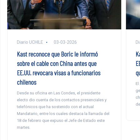
Diario UCHILE
03-03-2026
Di
Kast reconoce que Boric le informó
K
sobre el cable con China antes que
E
EE.UU. revocara visas a funcionarios
q
chilenos
El
ge
Desde su oficina en Las Condes, el presidente
ch
electo dio cuenta de los contactos presenciales y
de
telefónicos que ha sostenido con el actual
Mandatario, entre los cuales destaca la llamada del
18 de febrero que expuso el Jefe de Estado este
martes.