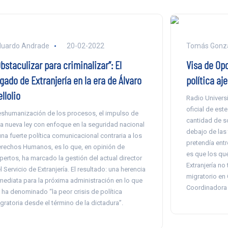
duardo Andrade
20-02-2022
Tomás Gonzá
bstaculizar para criminalizar”: El
Visa de Opo
gado de Extranjería en la era de Álvaro
política aj
llolio
Radio Univers
oficial de est
shumanización de los procesos, el impulso de
cantidad de s
a nueva ley con enfoque en la seguridad nacional
debajo de las 
una fuerte política comunicacional contraria a los
pretendía ent
rechos Humanos, es lo que, en opinión de
es que los qu
pertos, ha marcado la gestión del actual director
Extranjería no
l Servicio de Extranjería. El resultado: una herencia
migratorio en C
mediata para la próxima administración en lo que
Coordinadora 
 ha denominado “la peor crisis de política
gratoria desde el término de la dictadura”.