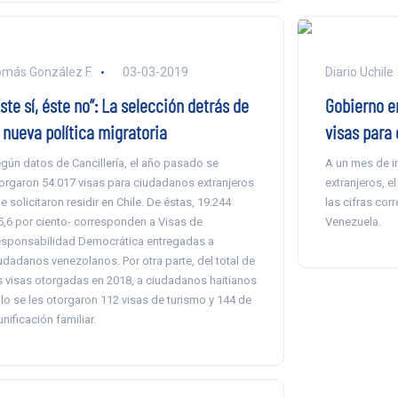
más González F.
03-03-2019
Diario Uchile
ste sí, éste no”: La selección detrás de
Gobierno e
 nueva política migratoria
visas para 
gún datos de Cancillería, el año pasado se
A un mes de im
orgaron 54.017 visas para ciudadanos extranjeros
extranjeros, e
e solicitaron residir en Chile. De éstas, 19.244
las cifras cor
5,6 por ciento- corresponden a Visas de
Venezuela.
sponsabilidad Democrática entregadas a
udadanos venezolanos. Por otra parte, del total de
s visas otorgadas en 2018, a ciudadanos haitianos
lo se les otorgaron 112 visas de turismo y 144 de
unificación familiar.