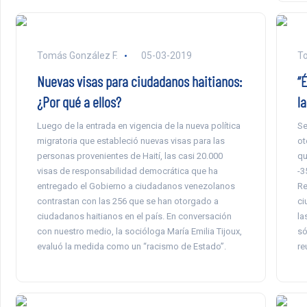
Tomás González F.
05-03-2019
To
Nuevas visas para ciudadanos haitianos:
“É
¿Por qué a ellos?
la
Luego de la entrada en vigencia de la nueva política
Se
migratoria que estableció nuevas visas para las
ot
personas provenientes de Haití, las casi 20.000
qu
visas de responsabilidad democrática que ha
-3
entregado el Gobierno a ciudadanos venezolanos
Re
contrastan con las 256 que se han otorgado a
ci
ciudadanos haitianos en el país. En conversación
la
con nuestro medio, la socióloga María Emilia Tijoux,
só
evaluó la medida como un “racismo de Estado”.
re