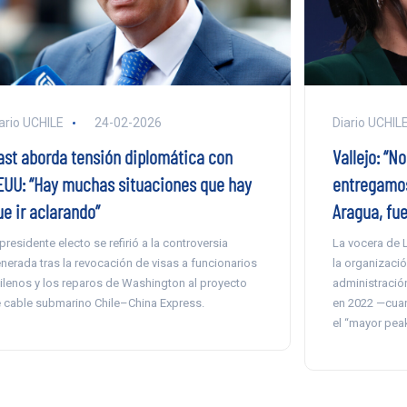
ario UCHILE
24-02-2026
Diario UCHIL
ast aborda tensión diplomática con
Vallejo: “N
EUU: “Hay muchas situaciones que hay
entregamos 
ue ir aclarando”
Aragua, fue
 presidente electo se refirió a la controversia
La vocera de 
nerada tras la revocación de visas a funcionarios
la organizació
ilenos y los reparos de Washington al proyecto
administració
 cable submarino Chile–China Express.
en 2022 —cua
el “mayor peak