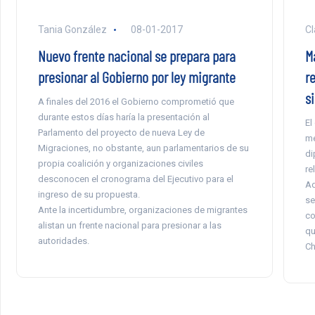
Tania González
08-01-2017
Cl
Nuevo frente nacional se prepara para
M
presionar al Gobierno por ley migrante
re
si
A finales del 2016 el Gobierno comprometió que
durante estos días haría la presentación al
El
Parlamento del proyecto de nueva Ley de
me
Migraciones, no obstante, aun parlamentarios de su
di
propia coalición y organizaciones civiles
re
desconocen el cronograma del Ejecutivo para el
Ad
ingreso de su propuesta.
se
Ante la incertidumbre, organizaciones de migrantes
co
alistan un frente nacional para presionar a las
qu
autoridades.
Ch