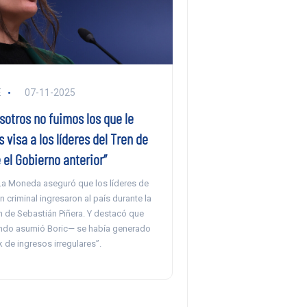
E
07-11-2025
osotros no fuimos los que le
visa a los líderes del Tren de
 el Gobierno anterior”
La Moneda aseguró que los líderes de
n criminal ingresaron al país durante la
n de Sebastián Piñera. Y destacó que
ndo asumió Boric— se había generado
 de ingresos irregulares”.