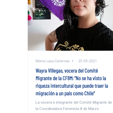
Maria Luisa Cisternas
25-09-2021
Wayra Villegas, vocera del Comité
Migrante de la CF8M: “No se ha visto la
riqueza intercultural que puede traer la
migración a un país como Chile”
La vocera e integrante del Comité Migrante de
la Coordinadora Feminista 8 de Marzo