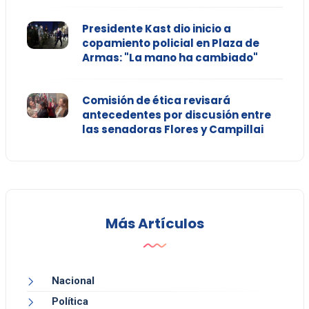
Presidente Kast dio inicio a
copamiento policial en Plaza de
Armas: "La mano ha cambiado"
Comisión de ética revisará
antecedentes por discusión entre
las senadoras Flores y Campillai
Más Artículos
Nacional
Política