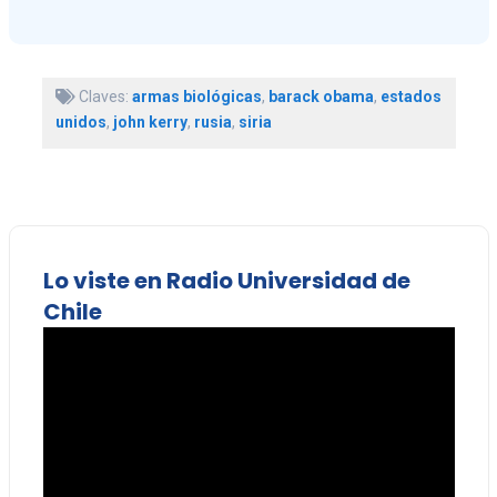
Claves:
armas biológicas
,
barack obama
,
estados
unidos
,
john kerry
,
rusia
,
siria
Lo viste en Radio Universidad de
Chile