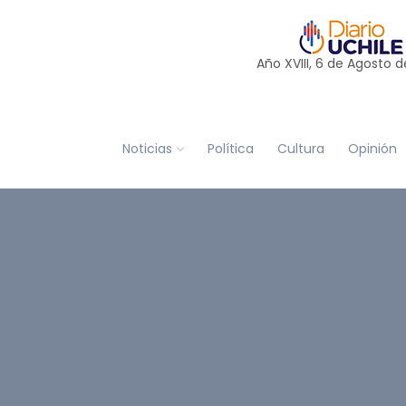
Año XVIII, 6 de
Agosto
d
Noticias
Política
Cultura
Opinión