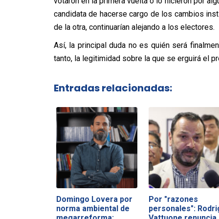
votaron en la primera vuelta o lo hicieron por al
candidata de hacerse cargo de los cambios instit
de la otra, continuarían alejando a los electores.
Así, la principal duda no es quién será finalmen
tanto, la legitimidad sobre la que se erguirá el 
Entradas relacionadas:
Domingo Lovera por
Por "razones
norma ambiental de
personales": Rodri
megarreforma:…
Vattuone renuncia