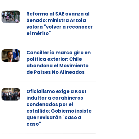
Reforma al SAE avanza al
Senado: ministra Arzola
valora "volver a reconocer
el mérito"
Cancillería marca giro en
política exterior: Chile
abandona el Movimiento
de Países No Alineados
Oficialismo exige a Kast
indultar a carabineros
condenados por el
estallido: Gobierno insiste
que revisarán "caso a
caso"