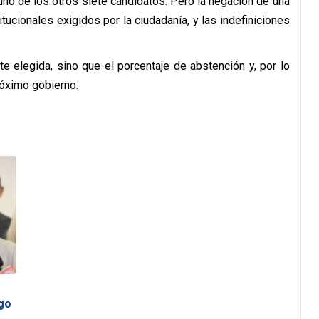
guno de los otros siete candidatos. Pero la negación de una
ucionales exigidos por la ciudadanía, y las indefiniciones
te elegida, sino que el porcentaje de abstención y, por lo
próximo gobierno.
go
…