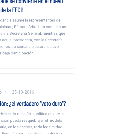
ade se convierte en el nuevo
 de la FECH
sidencia asume la representantes de
ministas, Bárbara Brito. Los comunistas
n la Secretaría General, mientras que
a actual presidenta, con la Secretaría
ones. La semana electoral estuvo
 baja participación.
o
25-10-2016
ón: ¿el verdadero “voto duro”?
balizado de la élite política es que la
nción pueda resquebrajar el modelo
tarle, en los hechos, toda legitimidad
. Peor aún para el orden establecido,