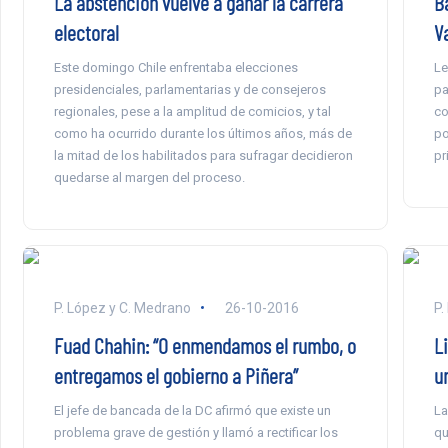
La abstención vuelve a ganar la carrera
B
electoral
V
Este domingo Chile enfrentaba elecciones
Le
presidenciales, parlamentarias y de consejeros
pa
regionales, pese a la amplitud de comicios, y tal
co
como ha ocurrido durante los últimos años, más de
po
la mitad de los habilitados para sufragar decidieron
pr
quedarse al margen del proceso.
P. López y C. Medrano
26-10-2016
P.
Fuad Chahin: “O enmendamos el rumbo, o
L
entregamos el gobierno a Piñera”
u
El jefe de bancada de la DC afirmó que existe un
La
problema grave de gestión y llamó a rectificar los
qu