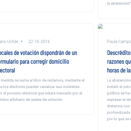
la abstención”
ario Uchile
22-10-2016
Paula Camp
ocales de votación dispondrán de un
Descrédito 
ormulario para corregir domicilio
razones que
ectoral
horas de la
 medida se suma al libro de reclamos, mediante el
La abstención 
e los electores pueden canalizar sus molestias
instaló el voto
n el proceso electoral que estará marcado por el
política se h
mbio arbitrario de sedes de votación.
expresar el d
distancia con 
profundizado
por lo que se