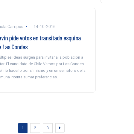
aula Campos
14-10-2016
avin pide votos en transitada esquina
e Las Condes
ltiples ideas surgen para invitar a la población a
tar. El candidato de Chile Vamos por Las Condes
efirió hacerlo por sí mismo y en un semáforo de la
muna intenta sumar preferencias.
1
2
3