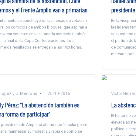
ajo la sombra de la abstención, Chile
Daniel Andr
amos y el Frente Amplio van a primarias
presidente
ntamente se constituyeron las mesas de votación
En la vicepre
ra los comicios de ambos bloques, que aspiran a
las líderes fe
nvocar votantes en una jornada marcada también
se quedaron co
r la final de la Copa Confederaciones. Los
el partido de l
imeros resultados se entregan a las 19:3 horas.
de Comunicaci
marcada por la
 López y C. Medrano
25-10-2016
Víctor Herrer
ily Pérez: “La abstención también es
La abstenci
na forma de participar”
El temor no ver
elevada abste
 presidenta de Amplitud afirmó que “mucha gente
político al res
ería manifestar su molestia y rabia de cómo se
representativa