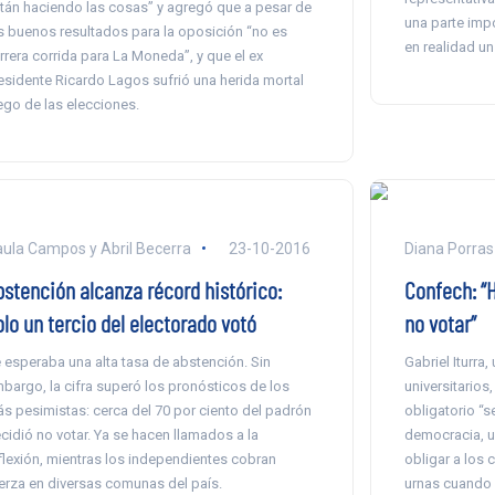
tán haciendo las cosas” y agregó que a pesar de
una parte imp
s buenos resultados para la oposición “no es
en realidad un
rrera corrida para La Moneda”, y que el ex
esidente Ricardo Lagos sufrió una herida mortal
ego de las elecciones.
ula Campos y Abril Becerra
23-10-2016
Diana Porras
bstención alcanza récord histórico:
Confech: “
lo un tercio del electorado votó
no votar”
 esperaba una alta tasa de abstención. Sin
Gabriel Iturra
bargo, la cifra superó los pronósticos de los
universitarios
s pesimistas: cerca del 70 por ciento del padrón
obligatorio “s
cidió no votar. Ya se hacen llamados a la
democracia, un
flexión, mientras los independientes cobran
obligar a los 
erza en diversas comunas del país.
urnas cuando 