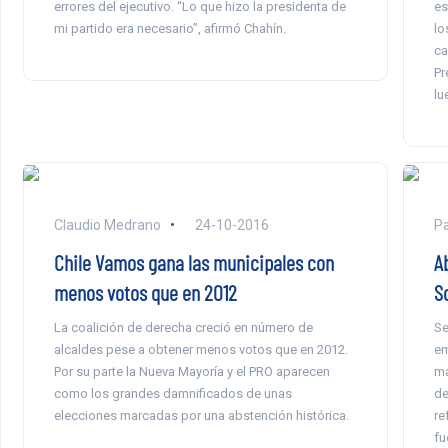
errores del ejecutivo. “Lo que hizo la presidenta de
es
mi partido era necesario”, afirmó Chahín.
lo
ca
Pr
lu
Claudio Medrano
24-10-2016
Pa
Chile Vamos gana las municipales con
A
menos votos que en 2012
So
La coalición de derecha creció en número de
Se
alcaldes pese a obtener menos votos que en 2012.
em
Por su parte la Nueva Mayoría y el PRO aparecen
má
como los grandes damnificados de unas
de
elecciones marcadas por una abstención histórica.
re
fu