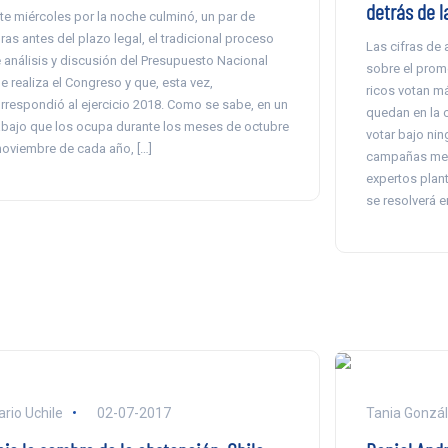
detrás de l
te miércoles por la noche culminó, un par de
ras antes del plazo legal, el tradicional proceso
Las cifras de 
 análisis y discusión del Presupuesto Nacional
sobre el prome
e realiza el Congreso y que, esta vez,
ricos votan má
rrespondió al ejercicio 2018. Como se sabe, en un
quedan en la c
abajo que los ocupa durante los meses de octubre
votar bajo nin
noviembre de cada año, […]
campañas medi
expertos plant
se resolverá e
ario Uchile
02-07-2017
Tania Gonzá