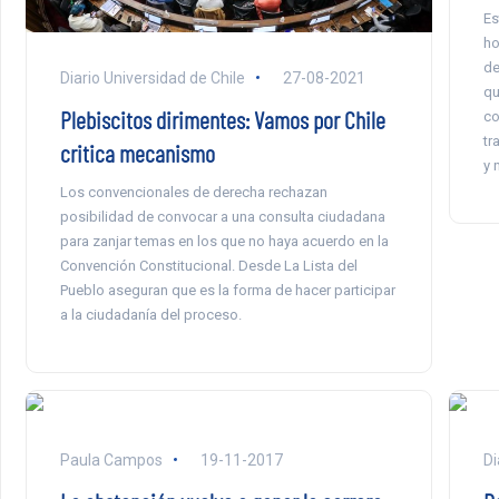
Es
ho
de
Diario Universidad de Chile
27-08-2021
qu
Plebiscitos dirimentes: Vamos por Chile
co
tr
critica mecanismo
y 
Los convencionales de derecha rechazan
posibilidad de convocar a una consulta ciudadana
para zanjar temas en los que no haya acuerdo en la
Convención Constitucional. Desde La Lista del
Pueblo aseguran que es la forma de hacer participar
a la ciudadanía del proceso.
Paula Campos
19-11-2017
Di