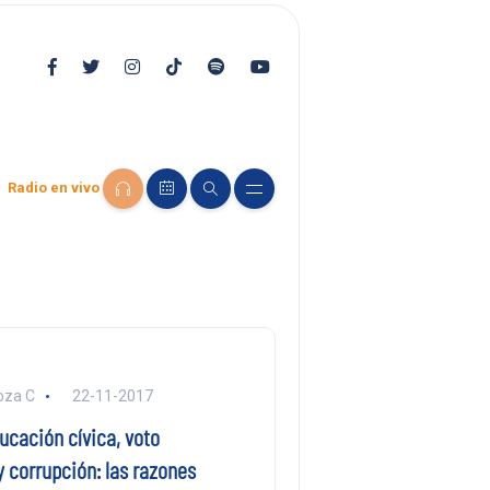
Radio en vivo
oza C
22-11-2017
ucación cívica, voto
y corrupción: las razones