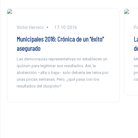
Víctor Herrero
17-10-2016
P
Municipales 2016: Crónica de un “éxito”
L
asegurado
d
Las democracias representativas no establecen un
Mú
quórum para legitimar sus resultados. Así, la
vo
abstención –alta o baja– solo debería ser tema por
pr
unas pocas semanas. Pero, ¿qué pasa con los
co
resultados del duopolio?