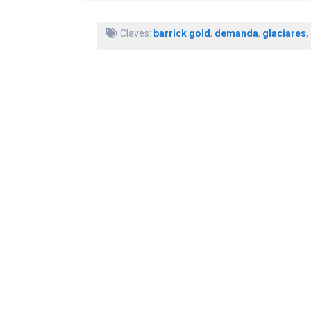
Claves:
barrick gold
,
demanda
,
glaciares
,