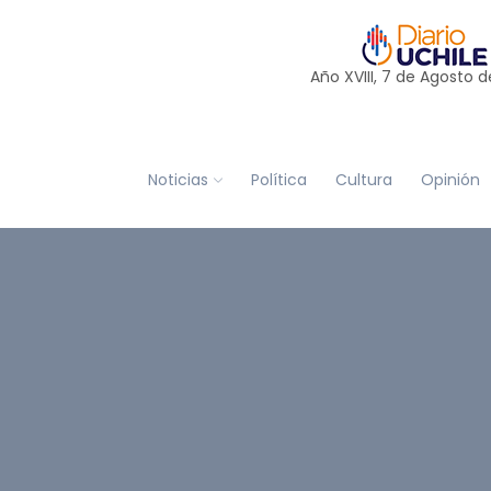
Año XVIII, 7 de
Agosto
d
Noticias
Política
Cultura
Opinión