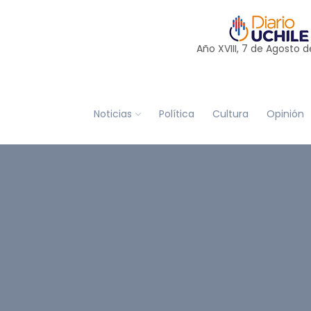
Año XVIII, 7 de
Agosto
d
Noticias
Política
Cultura
Opinión