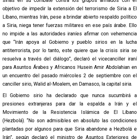
sirias en su combate contra los grupos armados con el
objetivo de impedir la extensión del terrorismo de Siria a El
Líbano, mientras Irán, pese a brindar abierto respaldo político
a Siria, niega tener fuerzas militares en ese país árabe. Ello
no impide a las autoridades iraníes afirmar con vehemencia
que “Irán apoya al Gobierno y pueblo sirios en la lucha
antiterrorista, por lo tanto, este quiere que la crisis siria se
resuelva a través del diálogo”, declaró el vicecanciller iraní
para Asuntos Árabes y Africanos Husein Amir Abdolahian en
un encuentro del pasado miércoles 2 de septiembre con el
canciller sirio, Walid al-Moalem, en Damasco, la capital siria.
El Gobierno sirio ha declarado que nunca sucumbirá a
presiones extranjeras para dar la espalda a Irán y el
Movimiento de la Resistencia Islámica de El Líbano
(Hezbolá). “No son admisibles en absoluto las condiciones
plantadas por algunos para que Siria abandone a Hezbolá e
Irán”, según declaró el ministro de Asuntos Exteriores de