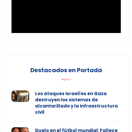
Destacados en Portada
Los ataques israelíes en Gaza
destruyen los sistemas de
alcantarillado y la infraestructura
civil
Duelo en el fútbol mundial: Fallece