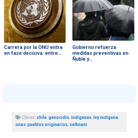
Carrera por la ONU entra
Gobierno refuerza
en fase decisiva: entre…
medidas preventivas en
Ñuble y…
Claves:
chile
,
genocidio
,
indígenas
,
ley indígena
,
onas
,
pueblos originarios
,
selknam