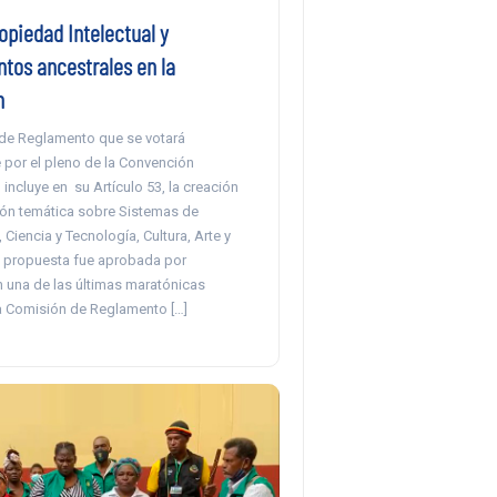
opiedad Intelectual y
tos ancestrales en la
n
de Reglamento que se votará
por el pleno de la Convención
 incluye en su Artículo 53, la creación
ón temática sobre Sistemas de
Ciencia y Tecnología, Cultura, Arte y
a propuesta fue aprobada por
 una de las últimas maratónicas
a Comisión de Reglamento […]