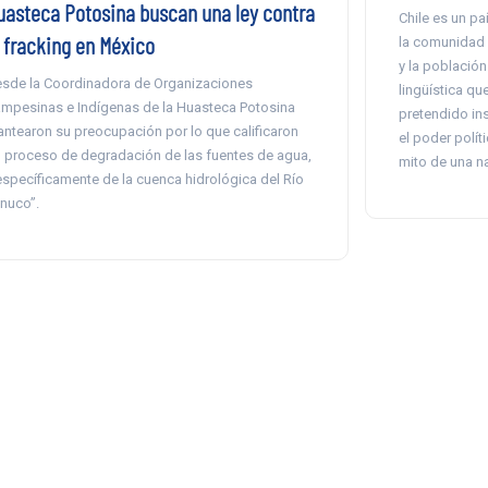
uasteca Potosina buscan una ley contra
Chile es un pa
l fracking en México
la comunidad 
y la población
sde la Coordinadora de Organizaciones
lingüística qu
mpesinas e Indígenas de la Huasteca Potosina
pretendido ins
antearon su preocupación por lo que calificaron
el poder polít
l proceso de degradación de las fuentes de agua,
mito de una n
específicamente de la cuenca hidrológica del Río
nuco”.