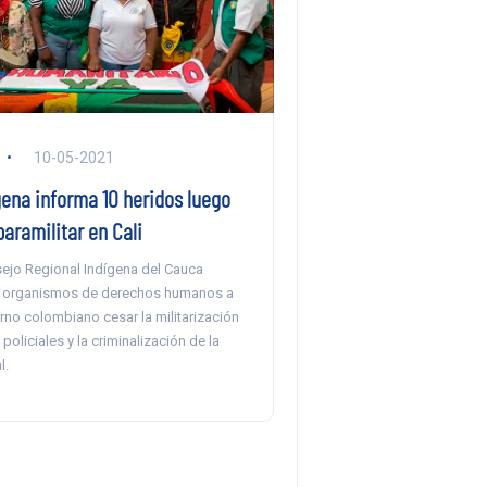
10-05-2021
gena informa 10 heridos luego
aramilitar en Cali
ejo Regional Indígena del Cauca
s organismos de derechos humanos a
erno colombiano cesar la militarización
policiales y la criminalización de la
l.