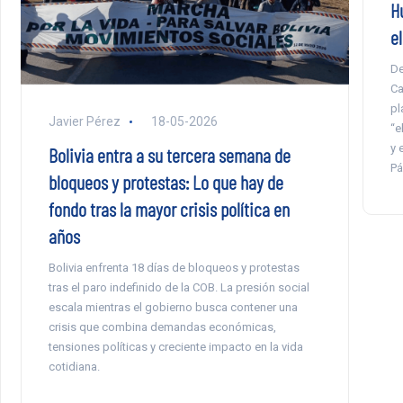
H
e
De
Ca
pl
Javier Pérez
18-05-2026
“e
y 
Bolivia entra a su tercera semana de
Pá
bloqueos y protestas: Lo que hay de
fondo tras la mayor crisis política en
años
Bolivia enfrenta 18 días de bloqueos y protestas
tras el paro indefinido de la COB. La presión social
escala mientras el gobierno busca contener una
crisis que combina demandas económicas,
tensiones políticas y creciente impacto en la vida
cotidiana.