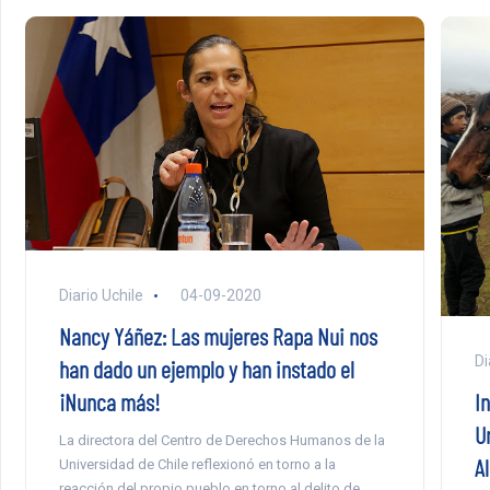
Diario Uchile
04-09-2020
Nancy Yáñez: Las mujeres Rapa Nui nos
Di
han dado un ejemplo y han instado el
I
¡Nunca más!
U
La directora del Centro de Derechos Humanos de la
A
Universidad de Chile reflexionó en torno a la
reacción del propio pueblo en torno al delito de