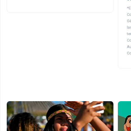
*E
Co
Gé
la
te
Co
Au
Co