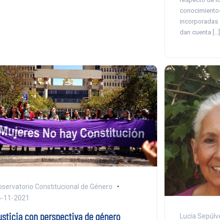
conocimientos
incorporadas 
dan cuenta […]
servatorio Constitucional de Género
6-11-2021
usticia con perspectiva de género
Lucía Sepúlv