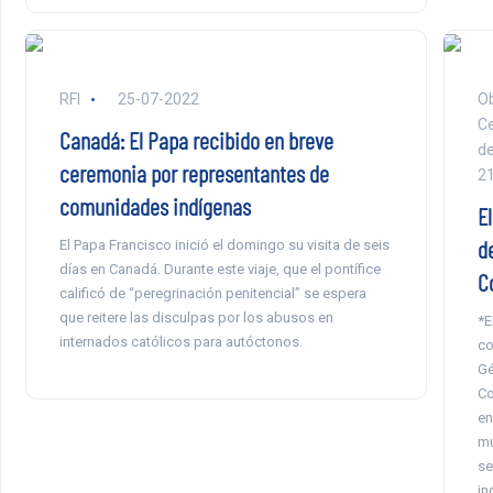
RFI
25-07-2022
Ob
Ce
Canadá: El Papa recibido en breve
de
ceremonia por representantes de
2
comunidades indígenas
E
d
El Papa Francisco inició el domingo su visita de seis
días en Canadá. Durante este viaje, que el pontífice
C
calificó de “peregrinación penitencial” se espera
que reitere las disculpas por los abusos en
*E
internados católicos para autóctonos.
co
Gé
Co
en
mu
se
in