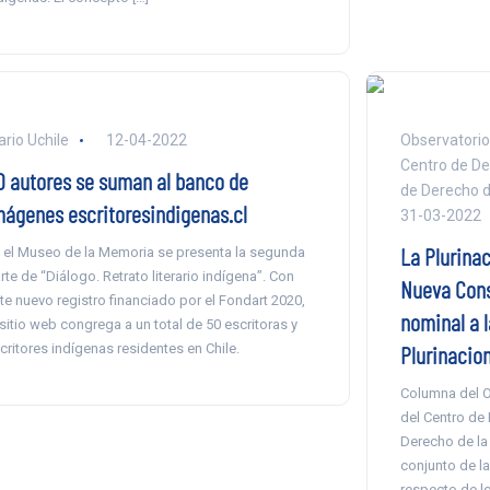
ario Uchile
12-04-2022
Observatorio
Centro de De
0 autores se suman al banco de
de Derecho d
mágenes escritoresindigenas.cl
31-03-2022
La Plurinac
 el Museo de la Memoria se presenta la segunda
rte de “Diálogo. Retrato literario indígena”. Con
Nueva Cons
te nuevo registro financiado por el Fondart 2020,
nominal a 
 sitio web congrega a un total de 50 escritoras y
critores indígenas residentes en Chile.
Plurinacion
Columna del O
del Centro de
Derecho de la 
conjunto de l
respecto de lo