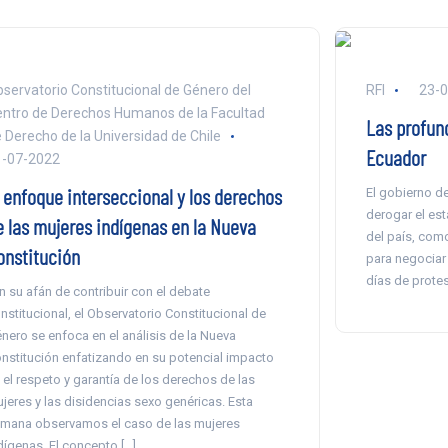
servatorio Constitucional de Género del
RFI
23-
ntro de Derechos Humanos de la Facultad
Las profund
 Derecho de la Universidad de Chile
Ecuador
1-07-2022
l enfoque interseccional y los derechos
El gobierno d
derogar el es
e las mujeres indígenas en la Nueva
del país, com
onstitución
para negociar 
días de protes
n su afán de contribuir con el debate
nstitucional, el Observatorio Constitucional de
nero se enfoca en el análisis de la Nueva
nstitución enfatizando en su potencial impacto
 el respeto y garantía de los derechos de las
jeres y las disidencias sexo genéricas. Esta
mana observamos el caso de las mujeres
dígenas. El concepto […]