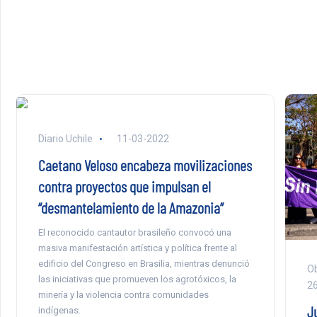
Diario Uchile
11-03-2022
Caetano Veloso encabeza movilizaciones
contra proyectos que impulsan el
“desmantelamiento de la Amazonia”
El reconocido cantautor brasileño convocó una
masiva manifestación artística y política frente al
edificio del Congreso en Brasilia, mientras denunció
Ob
las iniciativas que promueven los agrotóxicos, la
2
minería y la violencia contra comunidades
J
indígenas.