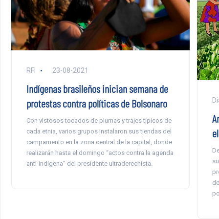
RFI
23-08-2021
Indígenas brasileños inician semana de
Di
protestas contra políticas de Bolsonaro
A
Con vistosos tocados de plumas y trajes típicos de
e
cada etnia, varios grupos instalaron sus tiendas del
campamento en la zona central de la capital, donde
De
realizarán hasta el domingo “actos contra la agenda
su
anti-indígena” del presidente ultraderechista.
pr
de
po