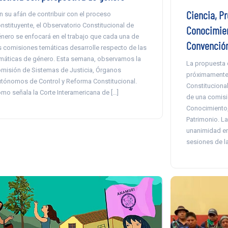
Ciencia, Pr
n su afán de contribuir con el proceso
nstituyente, el Observatorio Constitucional de
Conocimien
nero se enfocará en el trabajo que cada una de
Convenció
s comisiones temáticas desarrolle respecto de las
máticas de género. Esta semana, observamos la
La propuesta 
misión de Sistemas de Justicia, Órganos
próximamente 
tónomos de Control y Reforma Constitucional.
Constitucional
mo señala la Corte Interamericana de […]
de una comisi
Conocimiento, 
Patrimonio. L
unanimidad en
sesiones de l