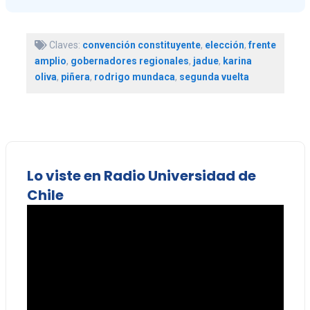
Claves:
convención constituyente
,
elección
,
frente
amplio
,
gobernadores regionales
,
jadue
,
karina
oliva
,
piñera
,
rodrigo mundaca
,
segunda vuelta
Lo viste en Radio Universidad de
Chile