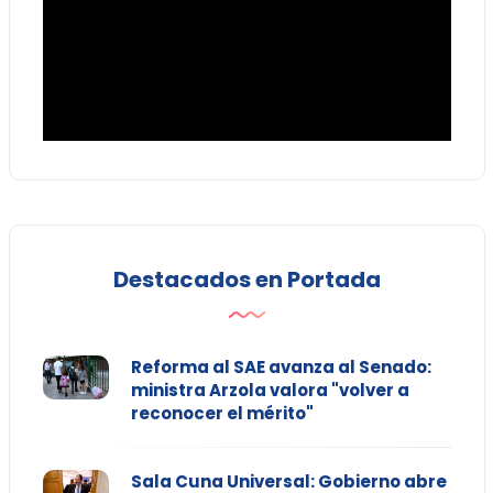
Destacados en Portada
Reforma al SAE avanza al Senado:
ministra Arzola valora "volver a
reconocer el mérito"
Sala Cuna Universal: Gobierno abre