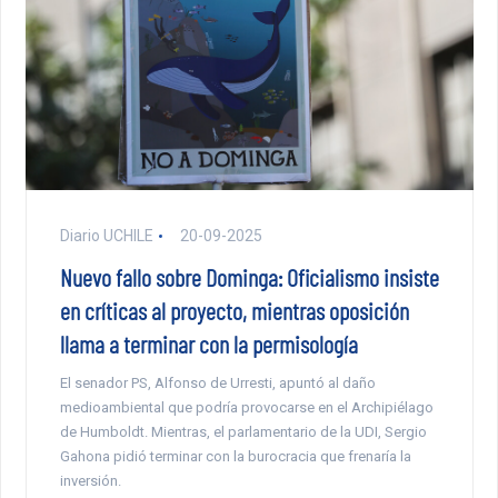
Diario UCHILE
20-09-2025
Nuevo fallo sobre Dominga: Oficialismo insiste
en críticas al proyecto, mientras oposición
llama a terminar con la permisología
El senador PS, Alfonso de Urresti, apuntó al daño
medioambiental que podría provocarse en el Archipiélago
de Humboldt. Mientras, el parlamentario de la UDI, Sergio
Gahona pidió terminar con la burocracia que frenaría la
inversión.