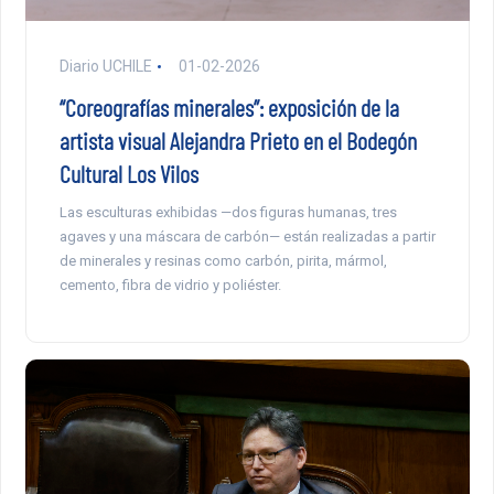
Diario UCHILE
01-02-2026
“Coreografías minerales”: exposición de la
artista visual Alejandra Prieto en el Bodegón
Cultural Los Vilos
Las esculturas exhibidas —dos figuras humanas, tres
agaves y una máscara de carbón— están realizadas a partir
de minerales y resinas como carbón, pirita, mármol,
cemento, fibra de vidrio y poliéster.