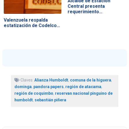
Alcalde de Estación
Central presenta
requerimiento…
Valenzuela respalda
estatización de Codelco…
Claves:
Alianza Humboldt
,
comuna de la higuera
,
dominga
,
pandora papers
,
región de atacama
,
región de coquimbo
,
reservan nacional pinguino de
humboldt
,
sebastián piñera