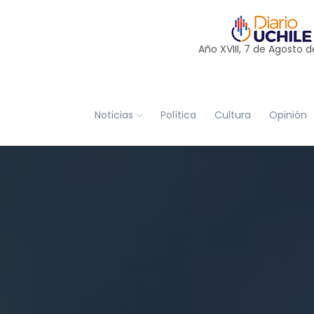
Año XVIII, 7 de
Agosto
d
Noticias
Política
Cultura
Opinión