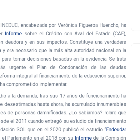
MINEDUC, encabezada por Verónica Figueroa Huencho, ha
er
Informe
sobre el Crédito con Aval del Estado (CAE),
ión deudora y en sus impactos. Constituye una verdadera
a y era necesario que la más alta autoridad nacional en la
 para tomar decisiones basadas en la evidencia. Se trata
ás urgente el Plan de Condonación de las deudas
forma integral al financiamiento de la educación superior,
y ha comprometido implementar.
sidio a la demanda, tras sus 17 años de funcionamiento ha
re desestimadas hasta ahora, ha acumulado innumerables
iles de personas damnificadas. ¿Lo sabíamos? !claro que
sde el 2011 cuando entregó su estudio de financiamiento
ndación SOL que en el 2020 publicó el estudio “
Endeudar
”; el Parlamento en el 2018 con su
Informe
de la Comisión