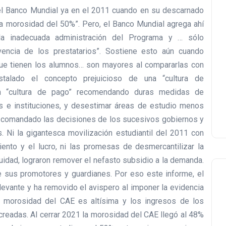
 el Banco Mundial ya en el 2011 cuando en su descarnado
a morosidad del 50%”. Pero, el Banco Mundial agrega ahí
la inadecuada administración del Programa y …
sólo
ncia de los prestatarios”.
Sostiene esto aún cuando
ue tienen los alumno
s… son mayores al compararlas con
nstalado el co
ncepto prejuicioso de una “cultura de
en “cultura de pago” recomendando duras medidas de
as e instituciones, y desestimar áreas de estudio menos
n comandado las decisiones de los sucesivos gobiernos y
 Ni la gigantesca movilización estudiantil del 2011 con
nto y el lucro, ni las promesas de desmercantilizar la
uidad, lograron remover el nefasto subsidio a la demanda.
de sus promotores y guardianes. Por eso este informe, el
elevante y ha removido el avispero al imponer la evidencia
la morosidad del CAE es altísima y los ingresos de los
readas. Al cerrar 2021 la morosidad del CAE llegó al 48%