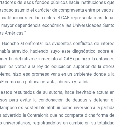
adores de esos fondos públicos hacia instituciones que
raspaso asumió el carácter de compraventa entre privados.
8 instituciones en las cuales el CAE representa más de un
n mayor dependencia económica las Universidades Santo
Las Américas.”
 Huencho al enfrentar los evidentes conflictos de interés
había atrevido, haciendo suyo este diagnóstico sobre el
r fin definitivo e inmediato al CAE que hizo la entonces
ir los votos a la ley de educación superior de la otrora
bierna; hizo esa promesa vana en un ambiente donde a la
AE como una política nefasta, abusiva y fallida.
 estos resultados de su autoría, hace inevitable actuar en
rsos para evitar la condonación de deudas y detener el
tampoco es sostenible atribuir como inversión a la partida
a advertido la Contraloría que no comparte dicha forma de
s universitarios, registrándolos en cambio en su totalidad