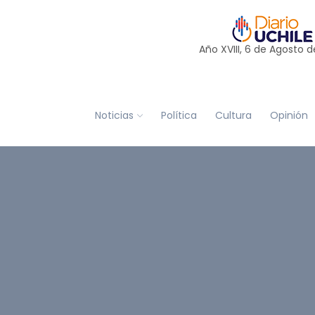
Año XVIII, 6 de
Agosto
d
Noticias
Política
Cultura
Opinión