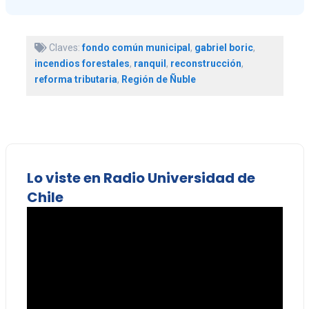
Claves:
fondo común municipal
,
gabriel boric
,
incendios forestales
,
ranquil
,
reconstrucción
,
reforma tributaria
,
Región de Ñuble
Lo viste en Radio Universidad de
Chile