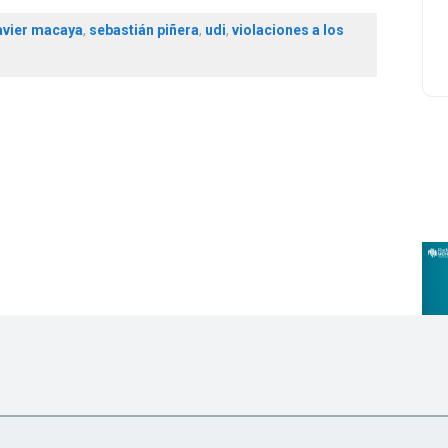
avier macaya
,
sebastián piñera
,
udi
,
violaciones a los