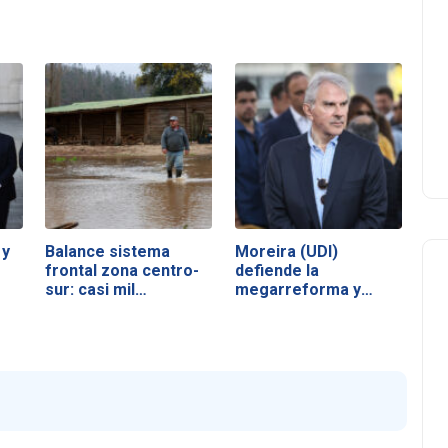
 y
Balance sistema
Moreira (UDI)
frontal zona centro-
defiende la
sur: casi mil…
megarreforma y
acusa a la…