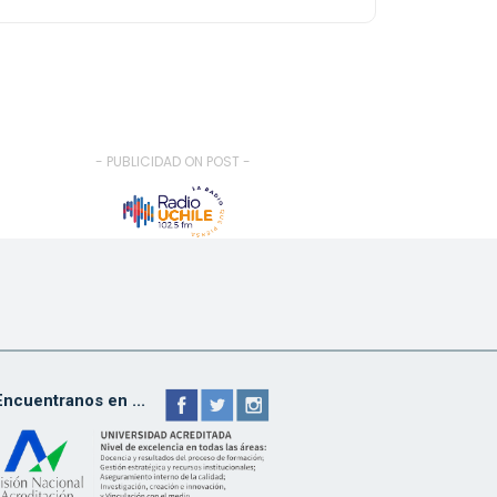
- PUBLICIDAD ON POST -
Encuentranos en ...