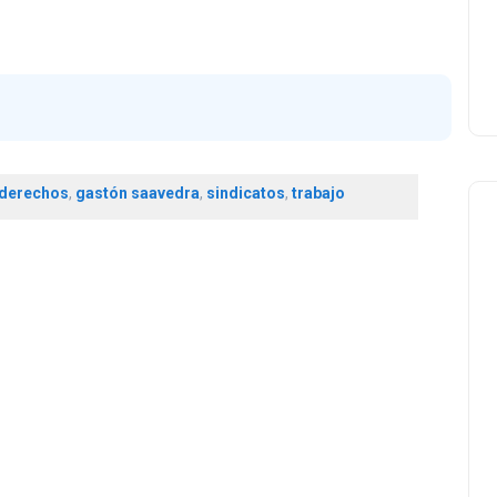
derechos
,
gastón saavedra
,
sindicatos
,
trabajo