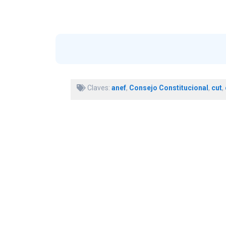
Claves:
anef
,
Consejo Constitucional
,
cut
,