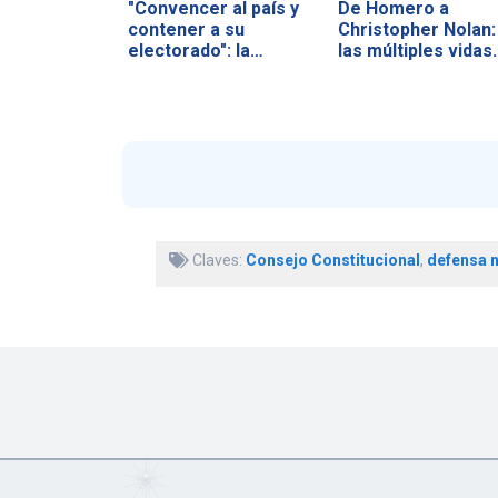
"Convencer al país y
De Homero a
contener a su
Christopher Nolan:
electorado": la…
las múltiples vidas
Claves:
Consejo Constitucional
,
defensa n