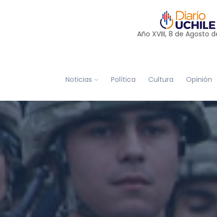
Año XVIII, 8 de
Agosto
d
Noticias
Política
Cultura
Opinión