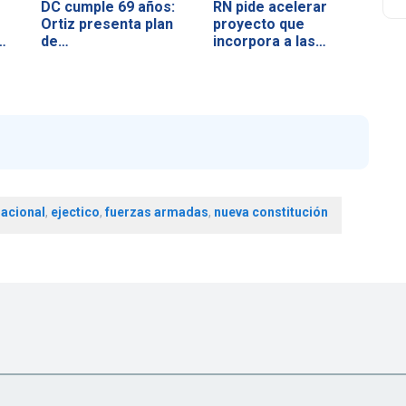
DC cumple 69 años:
RN pide acelerar
Ortiz presenta plan
proyecto que
…
de…
incorpora a las…
acional
,
ejectico
,
fuerzas armadas
,
nueva constitución