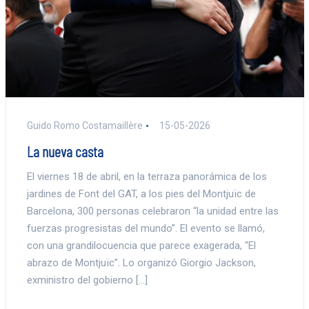
Guido Romo Costamaillère
15-05-2026
La nueva casta
El viernes 18 de abril, en la terraza panorámica de los
jardines de Font del GAT, a los pies del Montjuïc de
Barcelona, 300 personas celebraron “la unidad entre las
fuerzas progresistas del mundo”. El evento se llamó,
con una grandilocuencia que parece exagerada, “El
abrazo de Montjuïc”. Lo organizó Giorgio Jackson,
exministro del gobierno […]