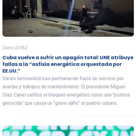
Diario UCHILE
Cuba vuelve a sufrir un apagón total: UNE atribuye
fallas a la “asfixia energética orquestada por
EE.UU.”
Varias termoeléctricas permanecían fuera de servicio por
averías y trabajos de mantenimiento. El presidente Miguel
Díaz-Canel calificó el bloqueo energético como una “política
genocida” que causa un “grave daño” al pueblo cubano.