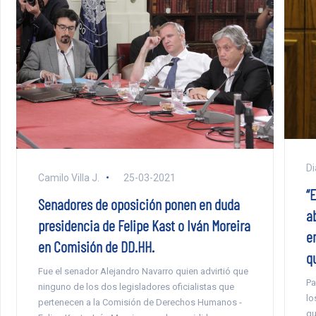
Di
Camilo Villa J.
25-03-2021
“E
Senadores de oposición ponen en duda
a
presidencia de Felipe Kast o Iván Moreira
e
en Comisión de DD.HH.
q
Fue el senador Alejandro Navarro quien advirtió que
Pa
ninguno de los dos legisladores oficialistas que
lo
pertenecen a la Comisión de Derechos Humanos -
qu