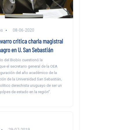
os
08-06-2020
arro critica charla magistral
magro en U. San Sebastián
io del Biobío cuestionó la
ue el secretario general de la OEA
auguración del año académico de la
ón de la Universidad San Sebastián,
olítico derechista uruguayo de ser un
olpes de estado en la región”.
29-07-2019