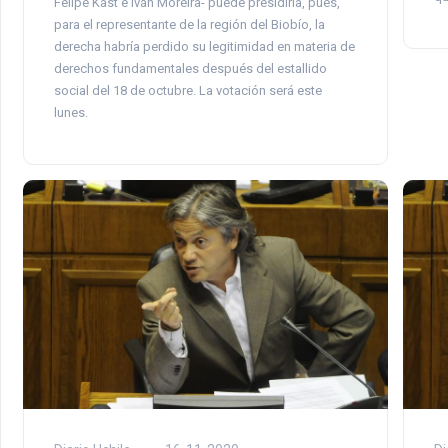
Felipe Kast e Iván Moreira- puede presidirla, pues,
para el representante de la región del Biobío, la
derecha habría perdido su legitimidad en materia de
derechos fundamentales después del estallido
social del 18 de octubre. La votación será este
lunes.