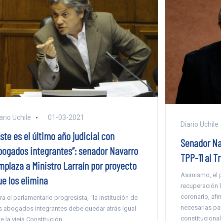
ario Uchile
01-03-2021
Diario Uchile
ste es el último año judicial con
Senador Na
bogados integrantes”: senador Navarro
TPP-11 al T
mplaza a Ministro Larraín por proyecto
Asimismo, el 
ue los elimina
recuperación 
coronario, afi
ra el parlamentario progresista, “la institución de
necesarias par
s abogados integrantes debe quedar atrás igual
constitucional
e la vieja Constitución.