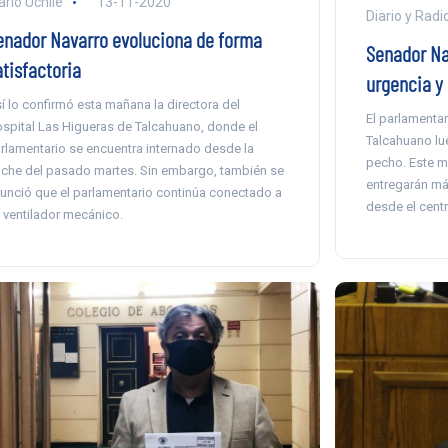
ario Uchile
13-11-2020
Diario y Radi
enador Navarro evoluciona de forma
Senador Na
atisfactoria
urgencia y
í lo confirmó esta mañana la directora del
El parlamentar
spital Las Higueras de Talcahuano, donde el
Talcahuano lue
rlamentario se encuentra internado desde la
pecho. Este mi
che del pasado martes. Sin embargo, también se
entregarán má
unció que el parlamentario continúa conectado a
desde el centr
 ventilador mecánico.