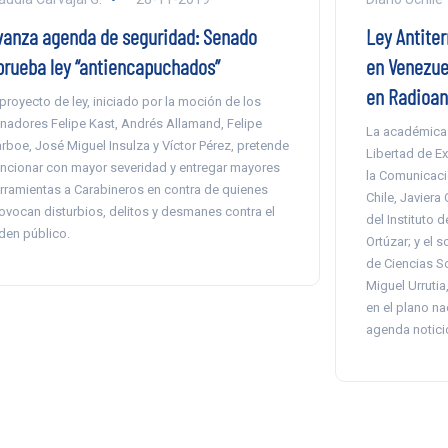
vanza agenda de seguridad: Senado
Ley Antiter
prueba ley “antiencapuchados”
en Venezuel
en Radioan
 proyecto de ley, iniciado por la moción de los
nadores Felipe Kast, Andrés Allamand, Felipe
La académica 
rboe, José Miguel Insulza y Víctor Pérez, pretende
Libertad de Ex
ncionar con mayor severidad y entregar mayores
la Comunicaci
rramientas a Carabineros en contra de quienes
Chile, Javiera
ovocan disturbios, delitos y desmanes contra el
del Instituto 
den público.
Ortúzar; y el 
de Ciencias So
Miguel Urrutia
en el plano na
agenda notici