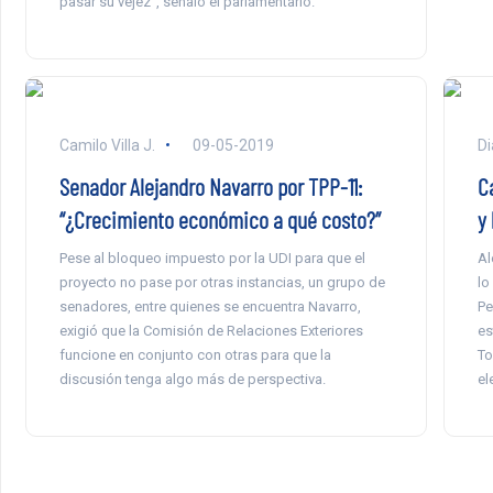
pasar su vejez”, señaló el parlamentario.
Camilo Villa J.
09-05-2019
Di
Senador Alejandro Navarro por TPP-11:
C
“¿Crecimiento económico a qué costo?”
y 
Pese al bloqueo impuesto por la UDI para que el
Al
proyecto no pase por otras instancias, un grupo de
lo
senadores, entre quienes se encuentra Navarro,
Pe
exigió que la Comisión de Relaciones Exteriores
es
funcione en conjunto con otras para que la
To
discusión tenga algo más de perspectiva.
el