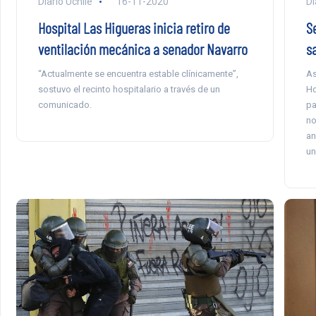
Diario Uchile
16-11-2020
Di
Hospital Las Higueras inicia retiro de
S
ventilación mecánica a senador Navarro
s
“Actualmente se encuentra estable clínicamente”,
As
sostuvo el recinto hospitalario a través de un
Ho
comunicado.
pa
no
an
un