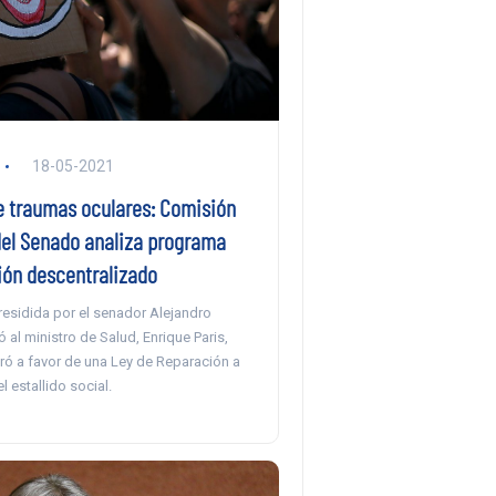
18-05-2021
e traumas oculares: Comisión
del Senado analiza programa
ión descentralizado
residida por el senador Alejandro
ó al ministro de Salud, Enrique Paris,
ró a favor de una Ley de Reparación a
l estallido social.