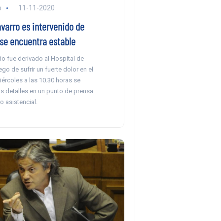
o
11-11-2020
varro es intervenido de
 se encuentra estable
io fue derivado al Hospital de
go de sufrir un fuerte dolor en el
ércoles a las 10.30 horas se
s detalles en un punto de prensa
o asistencial.