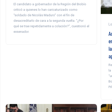
El candidato a gobernador de la Región del Biobío
criticó a quienes lo han caricaturizado como
“soldado de Nicolás Maduro” con el fin de
desacreditarlo de cara a la segunda vuelta. “¿Por
Lo
qué se trae repetidamente a colación?”, cuestionó el
exsenador.
A
e
l
ap
Re
la
“u
Bo
Pi