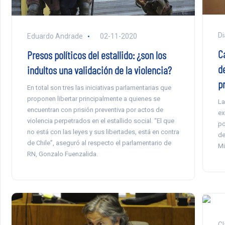
Di
Eduardo Andrade
02-11-2020
C
Presos políticos del estallido: ¿son los
d
indultos una validación de la violencia?
p
En total son tres las iniciativas parlamentarias que
proponen libertar principalmente a quienes se
La
encuentran con prisión preventiva por actos de
ex
violencia perpetrados en el estallido social. “El que
po
no está con las leyes y sus libertades, está en contra
de
de Chile”, aseguró al respecto el parlamentario de
Mi
RN, Gonzalo Fuenzalida.
Cl