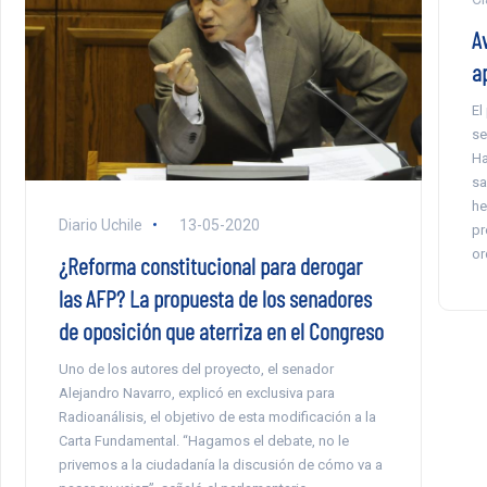
A
a
El
se
Ha
sa
he
Diario Uchile
13-05-2020
pr
or
¿Reforma constitucional para derogar
las AFP? La propuesta de los senadores
de oposición que aterriza en el Congreso
Uno de los autores del proyecto, el senador
Alejandro Navarro, explicó en exclusiva para
Radioanálisis, el objetivo de esta modificación a la
Carta Fundamental. “Hagamos el debate, no le
privemos a la ciudadanía la discusión de cómo va a