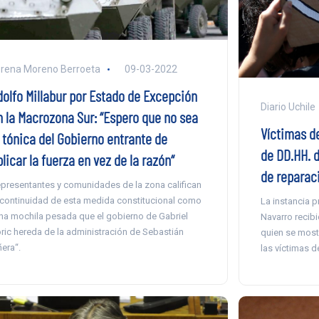
rena Moreno Berroeta
09-03-2022
dolfo Millabur por Estado de Excepción
Diario Uchile
n la Macrozona Sur: “Espero que no sea
Víctimas d
a tónica del Gobierno entrante de
de DD.HH. 
licar la fuerza en vez de la razón“
de reparac
presentantes y comunidades de la zona califican
 continuidad de esta medida constitucional como
La instancia p
na mochila pesada que el gobierno de Gabriel
Navarro recibi
ric hereda de la administración de Sebastián
quien se most
ñera“.
las víctimas de