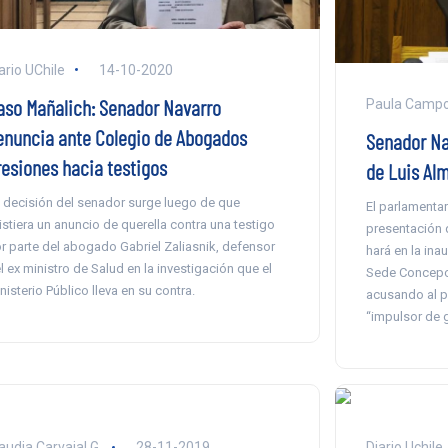
ario UChile
14-10-2020
aso Mañalich: Senador Navarro
Paula Camp
enuncia ante Colegio de Abogados
Senador Nav
resiones hacia testigos
de Luis Al
 decisión del senador surge luego de que
El parlamentar
istiera un anuncio de querella contra una testigo
presentación q
r parte del abogado Gabriel Zaliasnik, defensor
hará en la in
l ex ministro de Salud en la investigación que el
Sede Concepci
nisterio Público lleva en su contra.
acusando al p
“impulsor de g
audia Carvajal G.
28-11-2019
Diario Uchile