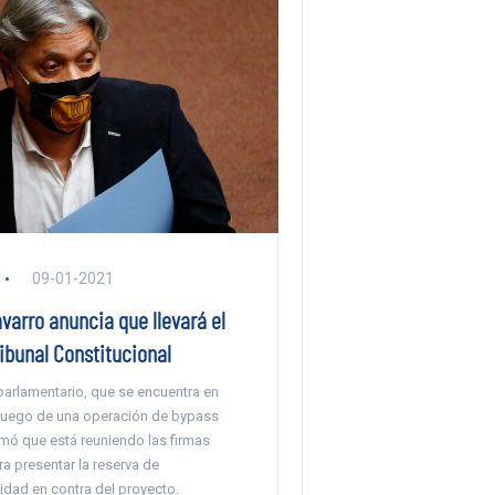
09-01-2021
varro anuncia que llevará el
ribunal Constitucional
parlamentario, que se encuentra en
luego de una operación de bypass
rmó que está reuniendo las firmas
a presentar la reserva de
idad en contra del proyecto.