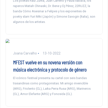
Los poetas Raúl Zurita, Juan Carreño y Paula Ilabaca, los
raperos Matiah Chinaski, Dr. Bene y Dj Pérez, 22RUZZ, la
banda Cómo Asesinar a Felipes y los exponentes de
poetry slam Yuri Miki (Japón) y Simone Savogin (Italia), son
algunos de los artistas.
Joana Carvalho
13-10-2022
MFEST vuelve en su novena versión con
música electrónica y protocolo de género
El icónico festival presenta su cartel con seis bandas
trasandinas como protagonistas: Mi amigo invencible
(ARG), Friolento (CL), Laika Perra Rusa (ARG), Marineros
(CL), Amor Elefante (ARG) y Fonosida (CL).