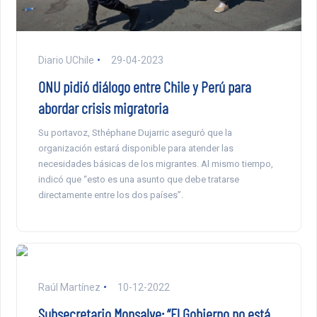
Diario UChile
29-04-2023
ONU pidió diálogo entre Chile y Perú para
abordar crisis migratoria
Su portavoz, Sthéphane Dujarric aseguró que la
organización estará disponible para atender las
necesidades básicas de los migrantes. Al mismo tiempo,
indicó que “esto es una asunto que debe tratarse
directamente entre los dos países”.
Raúl Martínez
10-12-2022
Subsecretario Monsalve: “El Gobierno no está