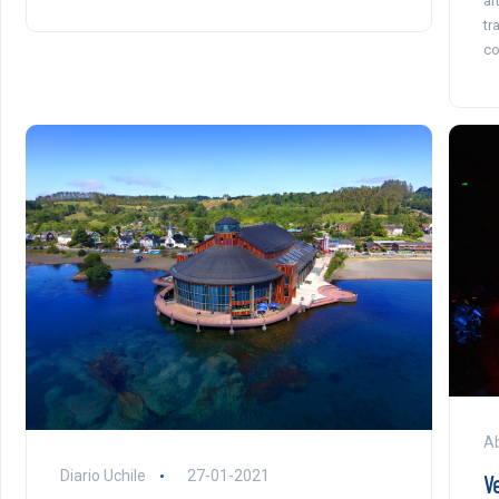
ar
tr
co
Ab
Diario Uchile
27-01-2021
V