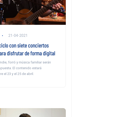
21-04-2021
iclo con siete conciertos
ara disfrutar de forma digital
indie, forró y música familiar serán
opuesta. El contenido estará
e el 23 y el 25 de abril.