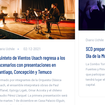
Diario Uchile
SCD prepara
ario Uchile
02-12-2021
Día de la M
uinteto de Vientos Usach regresa a los
scenarios con presentaciones en
La Combo Tort
Fuentes y Prin
antiago, Concepción y Temuco
que participar
tendrá lugar 
rmado por integrantes de la Orquesta Clásica
capital.
ach, el ensamble interpretará obras de Paul
ffanel, György Ligeti, Omar Acosta y el chileno
audio Pérez Llaiquel. La primera presentación será
te martes 7 de diciembre en Casa Palacio Elguín,