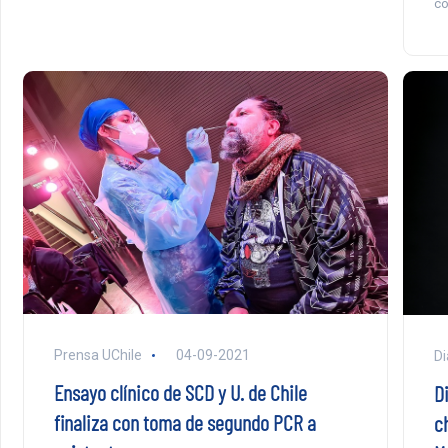
co
Prensa UChile
04-09-2021
Di
Ensayo clínico de SCD y U. de Chile
D
finaliza con toma de segundo PCR a
c