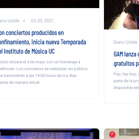
ario Uchile
03-05-2021
on conciertos producidos en
onfinamiento, inicia nueva Temporada
Diario Uchile
el Instituto de Música UC
GAM lanza c
gratuitos p
 ciclo iniciará el 4 de mayo con un homenaje a
ethoven. Los conciertos se realizarán sin público
Pop, hip hop, 
se transmitirán a las 19:00 horas de los días
parte de la pr
rtes de manera virtual.
disponible entr