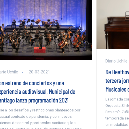
Diario Uchile
De Beethove
ario Uchile
20-03-2021
tercera jo
on estreno de conciertos y una
Musicales d
xperiencia audiovisual, Municipal de
antiago lanza programación 2021
La jornada con
Orquesta Sinfó
se a los desafíos y restricciones planteados por
Benjamín Zúñi
 actual contexto de pandemia, y con nuevos
temporada se 
stemas de control y protocolos sanitarios, los
en modalida