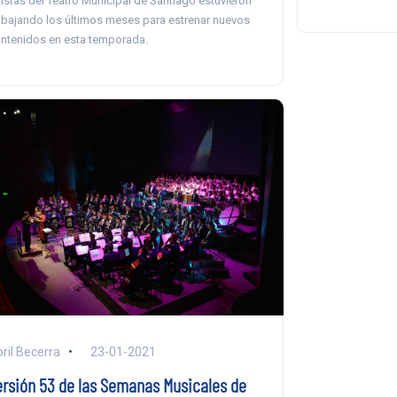
tistas del Teatro Municipal de Santiago estuvieron
abajando los últimos meses para estrenar nuevos
ntenidos en esta temporada.
ril Becerra
23-01-2021
ersión 53 de las Semanas Musicales de