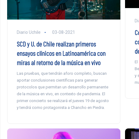
Di
C
Diario Uchile
03-08-2021
c
SCD y U. de Chile realizan primeros
d
ensayos clínicos en Latinoamérica con
miras al retorno de la música en vivo
El
Be
Las pruebas, que tendrán aforo completo, buscan
y 
aportar conclusiones científicas para generar
ma
protocolos que permitan un desarrollo permanente
de la música en vivo, en contexto de pandemia. El
primer concierto se realizará el jueves 19 de agosto
y tendrá como protagonista a Chancho en Piedra.