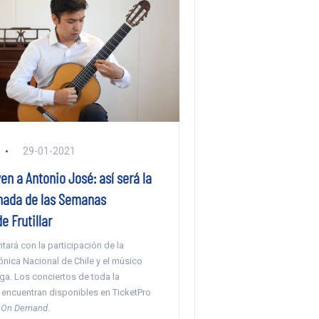
29-01-2021
n a Antonio José: así será la
rnada de las Semanas
e Frutillar
tará con la participación de la
nica Nacional de Chile y el músico
ga. Los conciertos de toda la
encuentran disponibles en TicketPro
d
On Demand
.