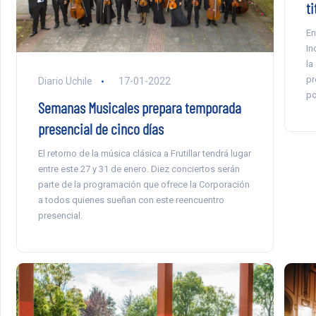
ti
En
In
la
pr
Diario Uchile
17-01-2022
po
Semanas Musicales prepara temporada
presencial de cinco días
El retorno de la música clásica a Frutillar tendrá lugar
entre este 27 y 31 de enero. Diez conciertos serán
parte de la programación que ofrece la Corporación
a todos quienes sueñan con este reencuentro
presencial.