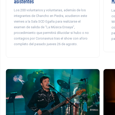
asistentes
M
Los 200 voluntarios y voluntarias, además de los
La
integrantes de Chancho en Piedra, acudieron este
co
viernes a la Sala SCD Egaña para realizarse el
Wi
examen de salida de “La Música Ensaya”,
co
procedimiento que permitirá dilucidar si hubo o no
pa
contagios por Coronavirus tras el show con aforo
pa
completo del pasado jueves 26 de agosto.