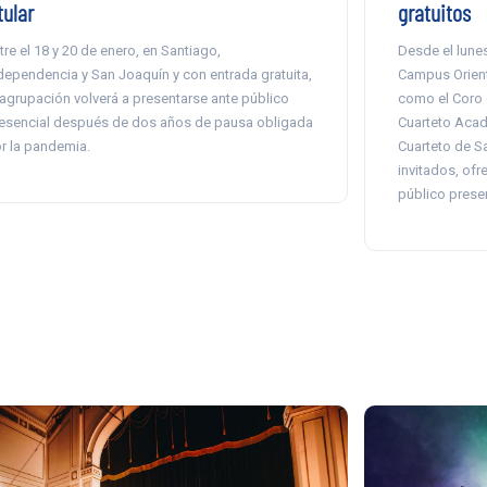
tular
gratuitos
tre el 18 y 20 de enero, en Santiago,
Desde el lunes
dependencia y San Joaquín y con entrada gratuita,
Campus Orient
 agrupación volverá a presentarse ante público
como el Coro 
esencial después de dos años de pausa obligada
Cuarteto Acadé
r la pandemia.
Cuarteto de S
invitados, ofr
público presen