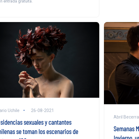
n entrada gratuita.
ario Uchile
26-08-2021
Abril Becerra
isidencias sexuales y cantantes
Semanas Mu
hilenas se toman los escenarios de
Invierno, u