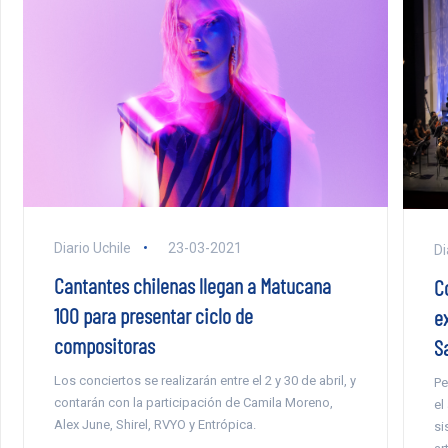
Diario Uchile
23-03-2021
Di
Cantantes chilenas llegan a Matucana
C
100 para presentar ciclo de
e
compositoras
S
Los conciertos se realizarán entre el 2 y 30 de abril, y
Pe
contarán con la participación de Camila Moreno,
el
Alex June, Shirel, RVYO y Entrópica.
si