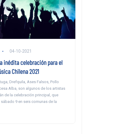
04-10-2021
 inédita celebración para el
úsica Chilena 2021
uga, Drefquila, Ases Falsos, Pollo
cesa Alba, son algunos de los artistas
án de la celebración principal, que
el sábado 9 en seis comunas de la