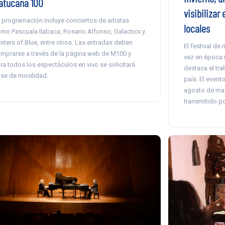
atucana 100
visibilizar
 programación incluye conciertos de artistas
locales
mo Pascuala Ilabaca, Rosario Alfonso, Galacticx y
nters of Blue, entre otros. Las entradas deben
El festival de
mprarse a través de la página web de M100 y
vez en época 
ra todos los espectáculos en vivo se solicitará
destaca el tra
se de movilidad.
país. El event
agosto de mane
transmitido po