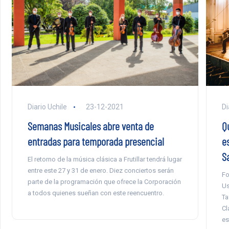
Di
Diario Uchile
23-12-2021
Q
Semanas Musicales abre venta de
e
entradas para temporada presencial
S
El retorno de la música clásica a Frutillar tendrá lugar
entre este 27 y 31 de enero. Diez conciertos serán
Fo
parte de la programación que ofrece la Corporación
Us
a todos quienes sueñan con este reencuentro.
Ta
Cl
es