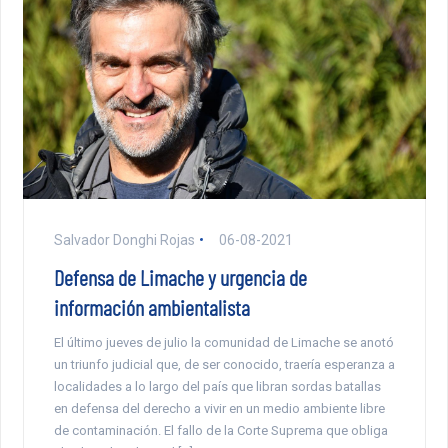
Salvador Donghi Rojas
06-08-2021
Defensa de Limache y urgencia de
información ambientalista
El último jueves de julio la comunidad de Limache se anotó
un triunfo judicial que, de ser conocido, traería esperanza a
localidades a lo largo del país que libran sordas batallas
en defensa del derecho a vivir en un medio ambiente libre
de contaminación. El fallo de la Corte Suprema que obliga