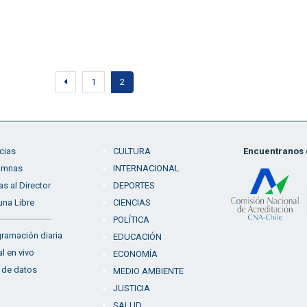
1
2
cias
CULTURA
Encuentranos e
umnas
INTERNACIONAL
as al Director
DEPORTES
una Libre
CIENCIAS
POLÍTICA
ramación diaria
EDUCACIÓN
l en vivo
ECONOMÍA
 de datos
MEDIO AMBIENTE
JUSTICIA
SALUD