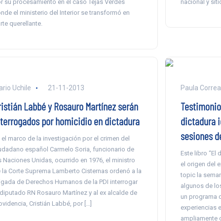
r su procesamiento en el caso Tejas Verdes
nacional y sit
nde el ministerio del Interior se transformó en
rte querellante.
ario Uchile
21-11-2013
Paula Correa
ristián Labbé y Rosauro Martínez serán
Testimonios
nterrogados por homicidio en dictadura
dictadura i
sesiones de
 el marco de la investigación por el crimen del
udadano español Carmelo Soria, funcionario de
Este libro “El
s Naciones Unidas, ocurrido en 1976, el ministro
el origen del e
 la Corte Suprema Lamberto Cisternas ordenó a la
topic la seman
igada de Derechos Humanos de la PDI interrogar
algunos de los
 diputado RN Rosauro Martínez y al ex alcalde de
un programa de
ovidencia, Cristián Labbé, por […]
experiencias e
ampliamente c