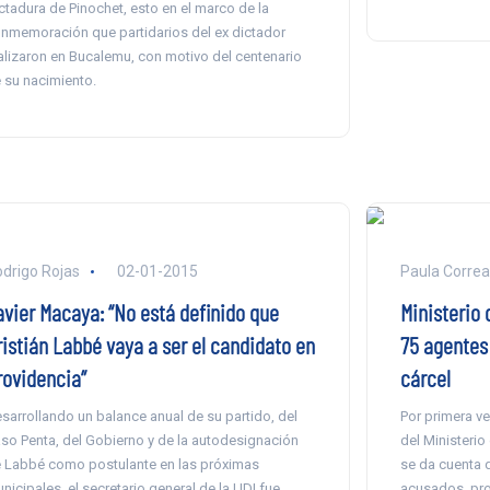
ctadura de Pinochet, esto en el marco de la
nmemoración que partidarios del ex dictador
alizaron en Bucalemu, con motivo del centenario
 su nacimiento.
drigo Rojas
02-01-2015
Paula Correa
avier Macaya: “No está definido que
Ministerio 
ristián Labbé vaya a ser el candidato en
75 agentes 
rovidencia”
cárcel
sarrollando un balance anual de su partido, del
Por primera v
so Penta, del Gobierno y de la autodesignación
del Ministerio
 Labbé como postulante en las próximas
se da cuenta d
nicipales, el secretario general de la UDI fue
acusados, pr