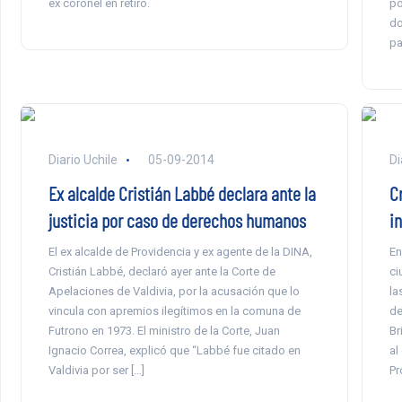
ex coronel en retiro.
po
do
pa
Diario Uchile
05-09-2014
Di
Ex alcalde Cristián Labbé declara ante la
C
justicia por caso de derechos humanos
i
El ex alcalde de Providencia y ex agente de la DINA,
En
Cristián Labbé, declaró ayer ante la Corte de
ci
Apelaciones de Valdivia, por la acusación que lo
la
vincula con apremios ilegítimos en la comuna de
de
Futrono en 1973. El ministro de la Corte, Juan
Br
Ignacio Correa, explicó que “Labbé fue citado en
al
Valdivia por ser […]
Pr