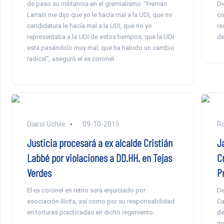
de paso su militancia en el gremialismo. “Hernán
Di
Larraín me dijo que yo le hacía mal a la UDI, que mi
co
candidatura le hacía mal a la UDI, que no yo
re
representaba a la UDI de estos tiempos, que la UDI
de
está pasándolo muy mal, que ha habido un cambio
radical”, aseguró el ex coronel.
Diario Uchile
09-10-2015
Ro
Justicia procesará a ex alcalde Cristián
J
Labbé por violaciones a DD.HH. en Tejas
C
Verdes
P
El ex coronel en retiro será enjuiciado por
De
asociación ilícita, así como por su responsabilidad
Ca
en torturas practicadas en dicho regimiento.
de
mu