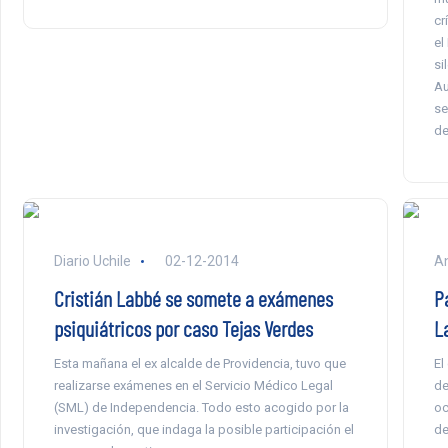
cr
el
si
Au
se
de
Diario Uchile
02-12-2014
An
Cristián Labbé se somete a exámenes
P
psiquiátricos por caso Tejas Verdes
La
Esta mañana el ex alcalde de Providencia, tuvo que
El
realizarse exámenes en el Servicio Médico Legal
de
(SML) de Independencia. Todo esto acogido por la
oc
investigación, que indaga la posible participación el
de