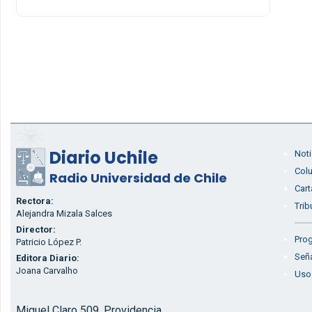
Diario Uchile
Noti
Col
Radio Universidad de Chile
Cart
Rectora:
Trib
Alejandra Mizala Salces
Director:
Prog
Patricio López P.
Seña
Editora Diario:
Joana Carvalho
Uso
Miguel Claro 509, Providencia