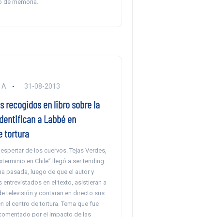
io de memoria.
 A.
31-08-2013
 recogidos en libro sobre la
dentifican a Labbé en
 tortura
 despertar de los cuervos. Tejas Verdes,
xterminio en Chile” llegó a ser tending
a pasada, luego de que el autor y
 entrevistados en el texto, asistieran a
 televisión y contaran en directo sus
n el centro de tortura. Tema que fue
omentado por el impacto de las