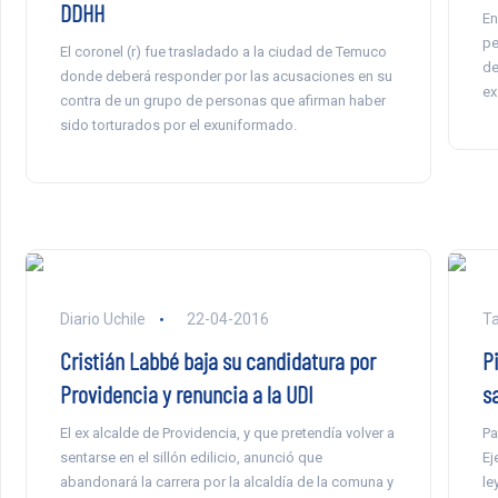
DDHH
En
pe
El coronel (r) fue trasladado a la ciudad de Temuco
de
donde deberá responder por las acusaciones en su
ex
contra de un grupo de personas que afirman haber
sido torturados por el exuniformado.
Diario Uchile
22-04-2016
Ta
Cristián Labbé baja su candidatura por
P
Providencia y renuncia a la UDI
s
El ex alcalde de Providencia, y que pretendía volver a
Pa
sentarse en el sillón edilicio, anunció que
Ej
abandonará la carrera por la alcaldía de la comuna y
le