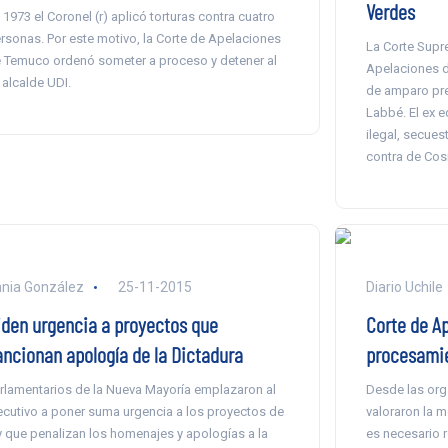
Verdes
 1973 el Coronel (r) aplicó torturas contra cuatro
rsonas. Por este motivo, la Corte de Apelaciones
La Corte Supre
 Temuco ordenó someter a proceso y detener al
Apelaciones d
 alcalde UDI.
de amparo pres
Labbé. El ex e
ilegal, secues
contra de Cos
nia González
25-11-2015
Diario Uchile
iden urgencia a proyectos que
Corte de Ap
ancionan apología de la Dictadura
procesamie
rlamentarios de la Nueva Mayoría emplazaron al
Desde las or
ecutivo a poner suma urgencia a los proyectos de
valoraron la 
y que penalizan los homenajes y apologías a la
es necesario r