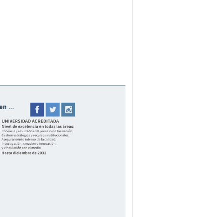
n ...