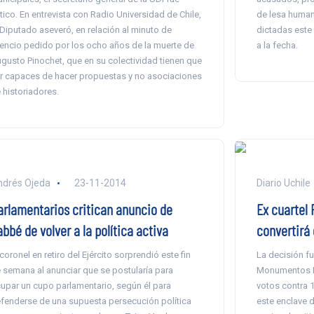
ítico. En entrevista con Radio Universidad de Chile,
de lesa humani
 Diputado aseveró, en relación al minuto de
dictadas este 
lencio pedido por los ocho años de la muerte de
a la fecha.
gusto Pinochet, que en su colectividad tienen que
r capaces de hacer propuestas y no asociaciones
 historiadores.
drés Ojeda
23-11-2014
Diario Uchile
arlamentarios critican anuncio de
Ex cuartel
bbé de volver a la política activa
convertirá 
 coronel en retiro del Ejército sorprendió este fin
La decisión f
 semana al anunciar que se postularía para
Monumentos Na
upar un cupo parlamentario, según él para
votos contra 1
fenderse de una supuesta persecución política
este enclave 