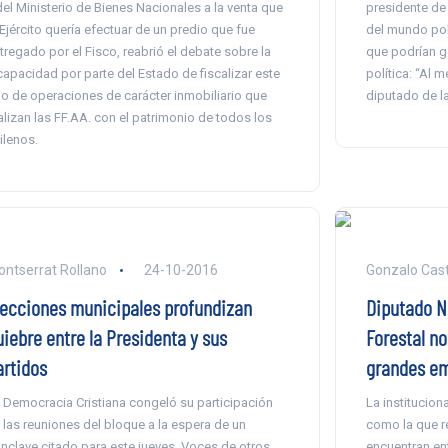
del Ministerio de Bienes Nacionales a la venta que
presidente de 
 Ejército quería efectuar de un predio que fue
del mundo pol
tregado por el Fisco, reabrió el debate sobre la
que podrían ge
capacidad por parte del Estado de fiscalizar este
política: “Al 
po de operaciones de carácter inmobiliario que
diputado de l
alizan las FF.AA. con el patrimonio de todos los
ilenos.
ntserrat Rollano
24-10-2016
Gonzalo Casti
lecciones municipales profundizan
Diputado Nú
uiebre entre la Presidenta y sus
Forestal no
artidos
grandes em
 Democracia Cristiana congeló su participación
La institucion
 las reuniones del bloque a la espera de un
como la que re
nclave citado para este jueves. Voces de otros
encuentran ent