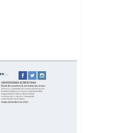
n ...