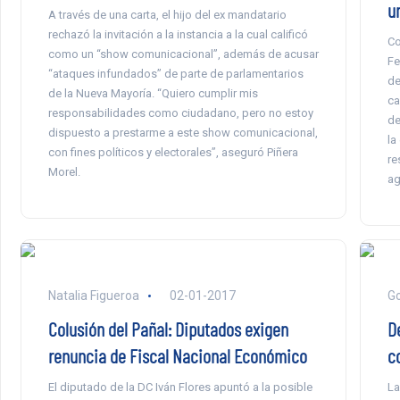
u
A través de una carta, el hijo del ex mandatario
rechazó la invitación a la instancia a la cual calificó
Co
como un “show comunicacional”, además de acusar
Fe
“ataques infundados” de parte de parlamentarios
de
de la Nueva Mayoría. “Quiero cumplir mis
ca
responsabilidades como ciudadano, pero no estoy
de
dispuesto a prestarme a este show comunicacional,
la
con fines políticos y electorales”, aseguró Piñera
re
Morel.
ag
Natalia Figueroa
02-01-2017
Go
Colusión del Pañal: Diputados exigen
D
renuncia de Fiscal Nacional Económico
c
El diputado de la DC Iván Flores apuntó a la posible
La