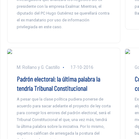
presidente con la empresa Exalmar. Mientras, el
pa
diputado del PC Hugo Gutiérrez se querellará contra
Ba
el ex mandatario por uso de información
privilegiada en este caso.
M. Rollano y G. Castillo
17-10-2016
Go
Padrón electoral: la última palabra la
C
tendría Tribunal Constitucional
c
A pesar que la clase política pudiera ponerse de
Ex
acuerdo para sacar adelante el proyecto de ley corta
al
para corregir los errores del padrón electoral, será el
en
Tribunal Constitucional el que, una vez más, tendrá
me
la última palabra sobre la iniciativa. Por lo mismo,
di
expertos califican de arriesgada la postura del
bu