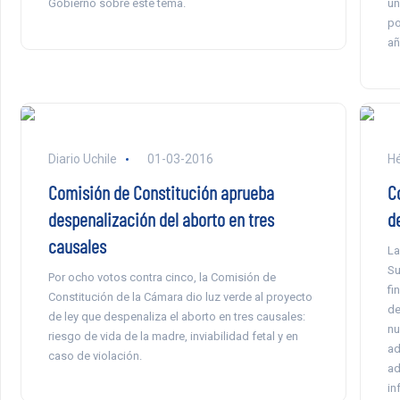
Gobierno sobre este tema.
un
po
añ
Diario Uchile
01-03-2016
Hé
Comisión de Constitución aprueba
Co
despenalización del aborto en tres
d
causales
La
Su
Por ocho votos contra cinco, la Comisión de
fi
Constitución de la Cámara dio luz verde al proyecto
de
de ley que despenaliza el aborto en tres causales:
nu
riesgo de vida de la madre, inviabilidad fetal y en
ad
caso de violación.
ad
in