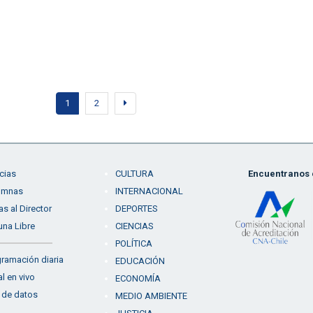
1
2
cias
CULTURA
Encuentranos e
umnas
INTERNACIONAL
as al Director
DEPORTES
una Libre
CIENCIAS
POLÍTICA
ramación diaria
EDUCACIÓN
l en vivo
ECONOMÍA
 de datos
MEDIO AMBIENTE