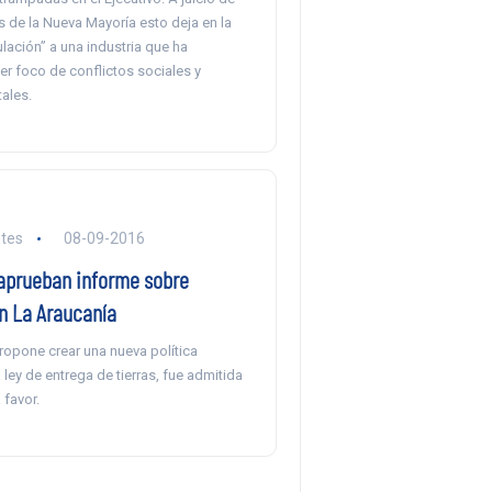
 de la Nueva Mayoría esto deja en la
lación” a una industria que ha
r foco de conflictos sociales y
ales.
ntes
08-09-2016
aprueban informe sobre
en La Araucanía
propone crear una nueva política
 ley de entrega de tierras, fue admitida
 favor.