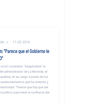
llo
11-02-2016
: “Parece que el Gobierno le
D”
 la DC consideró “inexplicable” la
el administrador de La Moneda, el
iquelme, en su cargo a pesar de los
 cuestionamientos que ha recibido y
lectividad: “Parece que hay que ser
 político para tener la confianza del