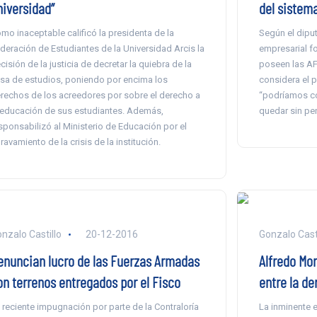
niversidad”
del sistem
mo inaceptable calificó la presidenta de la
Según el dipu
deración de Estudiantes de la Universidad Arcis la
empresarial fo
cisión de la justicia de decretar la quiebra de la
poseen las AFP
sa de estudios, poniendo por encima los
considera el p
rechos de los acreedores por sobre el derecho a
“podríamos co
 educación de sus estudiantes. Además,
quedar sin pen
sponsabilizó al Ministerio de Educación por el
ravamiento de la crisis de la institución.
nzalo Castillo
20-12-2016
Gonzalo Casti
enuncian lucro de las Fuerzas Armadas
Alfredo Mo
on terrenos entregados por el Fisco
entre la de
 reciente impugnación por parte de la Contraloría
La inminente e