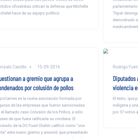
rtidos oficialistas critican la defensa que Michelle
parlamentarios
chelet hace de su equipo político.
“hiper desregu
demostrado se
medioambient
nzalo Castillo
15-09-2016
Rodrigo Fue
uestionan a gremio que agrupa a
Diputados 
ondenados por colusión de pollos
violencia 
poCarnes es la nueva asociación formada por
El texto, que 
gunas de las empresas que fueron sancionadas
indígena y una
 el llamado caso Colusión de los Pollos, a sólo
por 57 votos a
ses de que fuera ratificada su condena. El
putado de la DC Fuad Chahín calificó como “una
rla” este nuevo gremio y anunció que presentarán