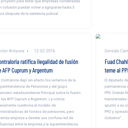
 proyecto para evitar que empresas condenadas
r colusión puedan volver a agruparse hasta 5
os después de la sentencia judicial.
ctor Areyuna
12-02-2016
Gonzalo Casti
ntraloría ratifica ilegalidad de fusión
Fuad Chahín
e AFP Cuprum y Argentum
teme al PP
 Contraloría dejó sin efecto los reclamos de la
El diputado de
perintendencia de Pensiones y del grupo
permanencia d
nanciero estadounidense Principal sobre la fusión
PPD Cristián R
 las AFP Cuprum y Argentum. La noticia
transversales
evamente cuestiona al modelo de
apuntó a su co
ministradoras de fondos de pensiones, pero
PPD y operador
emás empieza a develar una confusa red de
Gobierno”.
fluencias entre la empresa y la superintendencia.