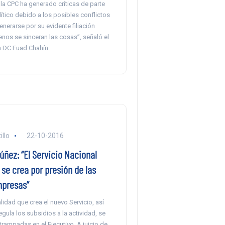
la CPC ha generado críticas de parte
ítico debido a los posibles conflictos
nerarse por su evidente filiación
menos se sinceran las cosas”, señaló el
a DC Fuad Chahín.
llo
22-10-2016
ñez: “El Servicio Nacional
 se crea por presión de las
presas”
alidad que crea el nuevo Servicio, así
gula los subsidios a la actividad, se
rampadas en el Ejecutivo. A juicio de