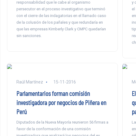
responsabilidad que le cabe al organismo
y 
persecutor en el proceso investigativo que terminó
el
con el cierre de las indagatorias en el llamado caso
en
de la colusión de los pañales y que redundaría en
in
que las empresas Kimberly Clark y CMPC quedarían
ti
sin sanciones.
re
ch
Raúl Martínez
15-11-2016
Mo
Parlamentarios forman comisión
E
investigadora por negocios de Piñera en
q
Perú
p
Diputados de la Nueva Mayoría reunieron 56 firmas a
La
favor de la conformación de una comisión
en
investigadora que analizará los negocios del ex
có