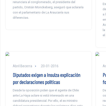
renunciara al conglomerado, el presidente del
Es
partido, Cristián Monckeberg, aseguró que aclararía
de
con el parlamentario de La Araucanía sus
a 
diferencias.
em
Ad
la
el
Abril Becerra
20-01-2016
An
Diputados exigen a Insulza explicación
Po
por declaraciones políticas
f
Desde la oposición piden que el agente de Chile
De
ante La Haya aclare si está interesado en una
co
candidatura presidencial. Por ello, el ex ministro
re
deberá presentarse durante los próximos días ante
la