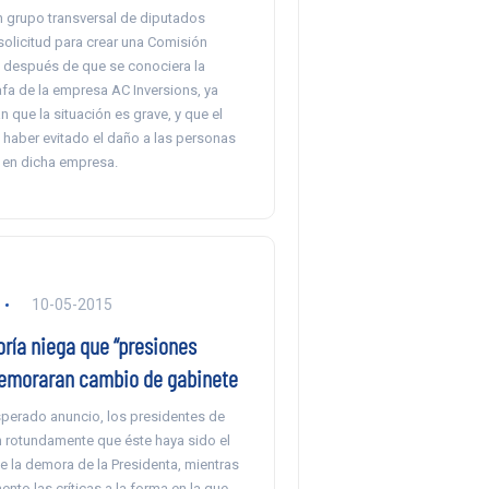
n grupo transversal de diputados
solicitud para crear una Comisión
, después de que se conociera la
afa de la empresa AC Inversions, ya
 que la situación es grave, y que el
 haber evitado el daño a las personas
n en dicha empresa.
10-05-2015
ría niega que “presiones
demoraran cambio de gabinete
sperado anuncio, los presidentes de
n rotundamente que éste haya sido el
 la demora de la Presidenta, mientras
nto las críticas a la forma en la que