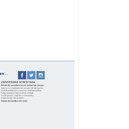
n ...