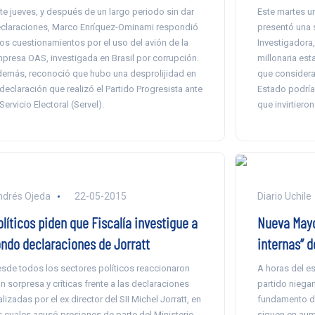
te jueves, y después de un largo periodo sin dar
Este martes u
claraciones, Marco Enríquez-Ominami respondió
presentó una 
los cuestionamientos por el uso del avión de la
Investigadora
presa OAS, investigada en Brasil por corrupción.
millonaria est
emás, reconoció que hubo una desprolijidad en
que consideran
 declaración que realizó el Partido Progresista ante
Estado podría
 Servicio Electoral (Servel).
que invirtiero
drés Ojeda
22-05-2015
Diario Uchile
líticos piden que Fiscalía investigue a
Nueva Mayo
ondo declaraciones de Jorratt
internas” 
sde todos los sectores políticos reaccionaron
A horas del e
n sorpresa y críticas frente a las declaraciones
partido niega
alizadas por el ex director del SII Michel Jorratt, en
fundamento de
s cuales acusó presiones de parte del Ministerio
siguen en aume