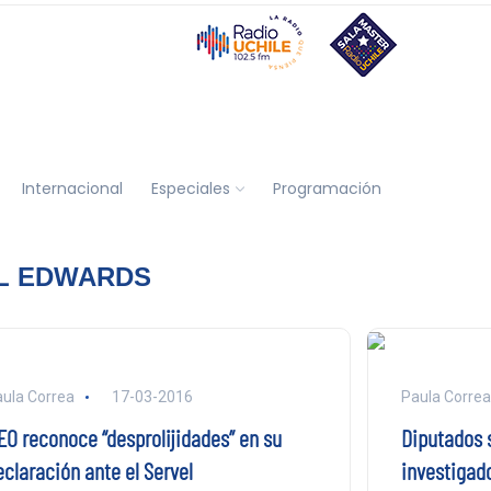
Internacional
Especiales
Programación
L EDWARDS
ula Correa
17-03-2016
Paula Correa
EO reconoce “desprolijidades” en su
Diputados 
eclaración ante el Servel
investigad