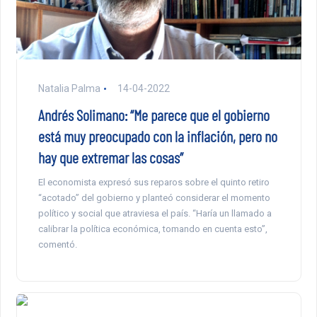
Natalia Palma
14-04-2022
Andrés Solimano: “Me parece que el gobierno
está muy preocupado con la inflación, pero no
hay que extremar las cosas”
El economista expresó sus reparos sobre el quinto retiro
“acotado” del gobierno y planteó considerar el momento
político y social que atraviesa el país. “Haría un llamado a
calibrar la política económica, tomando en cuenta esto”,
comentó.