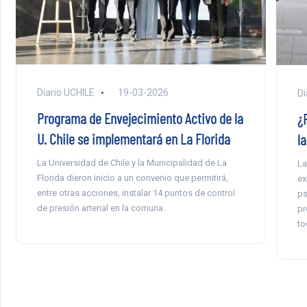
Diario UCHILE
19-03-2026
Di
Programa de Envejecimiento Activo de la
¿
U. Chile se implementará en La Florida
la
La Universidad de Chile y la Municipalidad de La
La
Florida dieron inicio a un convenio que permitirá,
ex
entre otras acciones, instalar 14 puntos de control
ps
de presión arterial en la comuna.
pr
to