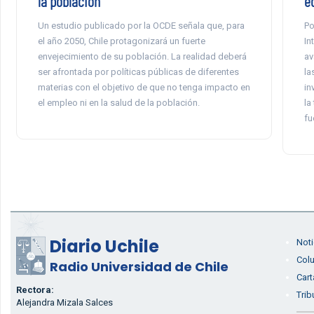
la población
e
Un estudio publicado por la OCDE señala que, para
Po
el año 2050, Chile protagonizará un fuerte
In
envejecimiento de su población. La realidad deberá
av
ser afrontada por políticas públicas de diferentes
la
materias con el objetivo de que no tenga impacto en
in
el empleo ni en la salud de la población.
la
fu
Diario Uchile
Noti
Col
Radio Universidad de Chile
Cart
Rectora:
Trib
Alejandra Mizala Salces