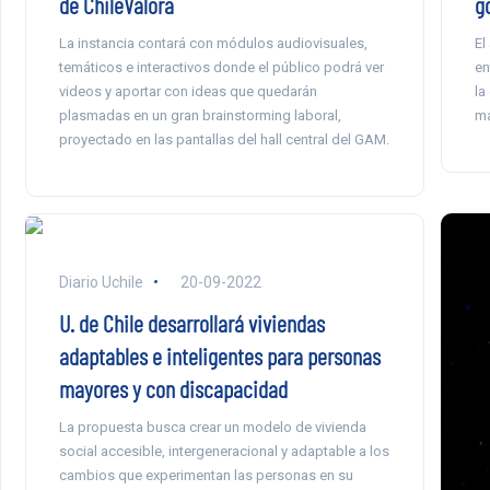
de ChileValora
g
La instancia contará con módulos audiovisuales,
El
temáticos e interactivos donde el público podrá ver
en
videos y aportar con ideas que quedarán
la
plasmadas en un gran brainstorming laboral,
ma
proyectado en las pantallas del hall central del GAM.
Diario Uchile
20-09-2022
U. de Chile desarrollará viviendas
adaptables e inteligentes para personas
mayores y con discapacidad
La propuesta busca crear un modelo de vivienda
social accesible, intergeneracional y adaptable a los
cambios que experimentan las personas en su