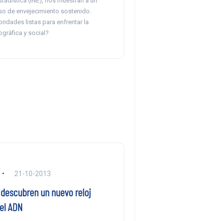
tadística (INE), nos muestran a un
so de envejecimiento sostenido.
oridades listas para enfrentar la
gráfica y social?
21-10-2013
 descubren un nuevo reloj
del ADN