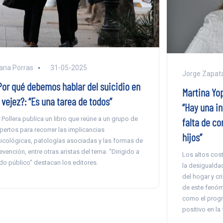
ana Porras
31-05-2025
Jorge Zapat
Por qué debemos hablar del suicidio en
Martina Yop
 vejez?: “Es una tarea de todos”
“Hay una in
 Pollera publica un libro que reúne a un grupo de
falta de co
pertos para recorrer las implicancias
hijos”
icológicas, patologías asociadas y las formas de
evención, entre otras aristas del tema. “Dirigido a
Los altos cos
do público” destacan los editores.
la desigualda
del hogar y cr
de este fenóm
como el progr
positivo en la