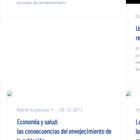
proceso de envejecimiento.
Di
U
r
El
pr
re
bu
Martín Espinoza
05-12-2017
Vi
Economía y salud:
L
las consecuencias del envejecimiento de
l