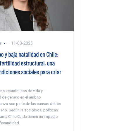
a
11-03-2025
o y baja natalidad en Chile:
fertilidad estructural, una
ndiciones sociales para criar
tos económicos de vida y
d de género en el ámbito
ianza son parte de las causas detrás
eno. Según la socióloga, políticas
ama Chile Cuida tienen un impacto
 fecundidad.