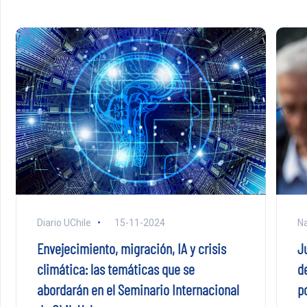
Diario UChile
15-11-2024
Na
Envejecimiento, migración, IA y crisis
J
climática: las temáticas que se
d
abordarán en el Seminario Internacional
p