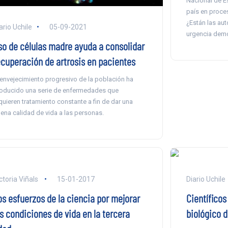
Nacional de Es
país en proce
¿Están las aut
ario Uchile
05-09-2021
urgencia demo
so de células madre ayuda a consolidar
ecuperación de artrosis en pacientes
 envejecimiento progresivo de la población ha
oducido una serie de enfermedades que
quieren tratamiento constante a fin de dar una
ena calidad de vida a las personas.
ctoria Viñals
15-01-2017
Diario Uchile
os esfuerzos de la ciencia por mejorar
Científicos
as condiciones de vida en la tercera
biológico 