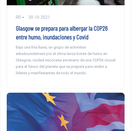
RFI
30-10-2021
Glasgow se prepara para albergar la COP26
entre humo, inundaciones y Covid
Bajo una fina lluvia, un grupo de activistas
estadounidenses por el clima lanza botes de humo en
Glasgow, ciudad escocesa escenario de una COP26 crucial
para el futuro del planeta que se prepara para recibir a
líderes y manifestantes de todo el mundo.