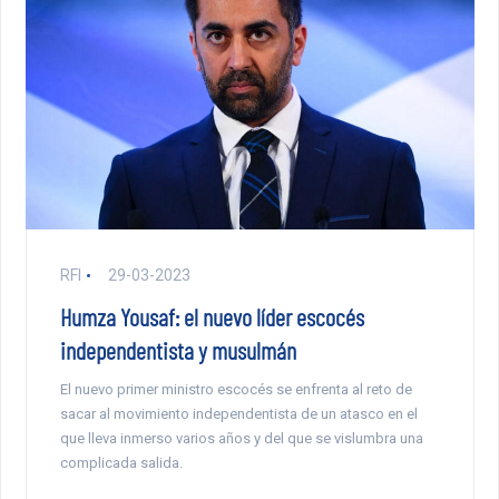
RFI
29-03-2023
Humza Yousaf: el nuevo líder escocés
independentista y musulmán
El nuevo primer ministro escocés se enfrenta al reto de
sacar al movimiento independentista de un atasco en el
que lleva inmerso varios años y del que se vislumbra una
complicada salida.