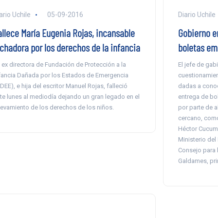
ario Uchile
05-09-2016
Diario Uchile
allece María Eugenia Rojas, incansable
Gobierno en
uchadora por los derechos de la infancia
boletas emi
 ex directora de Fundación de Protección a la
El jefe de gabi
fancia Dañada por los Estados de Emergencia
cuestionamien
IDEE), e hija del escritor Manuel Rojas, falleció
dadas a conoc
te lunes al mediodía dejando un gran legado en el
entrega de bol
levamiento de los derechos de los niños.
por parte de 
cercano, como
Héctor Cucumi
Ministerio del
Consejo para la
Galdames, pri