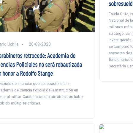
sobresueld
Estela Ortiz, 
Nacional de la
millones más 
su cargo. La 
investigación 
ario Uchile
20-08-2020
se comparó lo
asesores de C
arabineros retrocede: Academia de
funcionarios 
iencias Policiales no será rebautizada
Secretaría Gen
n honor a Rodolfo Stange
spués de anunciar que se rebautizaría la
ademia de Ciencia Policial de la Institución en
nor al militar, Carabineros dio pie atrás tras haber
cibido múltiples críticas.