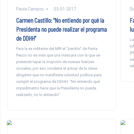
Paula Campos
03-01-2017
Di
Carmen Castillo: “No entiendo por qué la
F
Presidenta no puede realizar el programa
l
de DDHH”
La
In
Para la ex militante del MIR el “perdón” de Punta
(P
Peuco no es más que una máscara con la que se
es
pretende tapar la irrupción de nuevas fuerzas
re
sociales, por eso condena el actuar de la clase
dirigente que no manifiesta voluntad política para
cumplir el programa de DDHH: “No entiendo qué
impedimento hace que la Presidenta no pueda
realizarlo, no lo entiendo”.