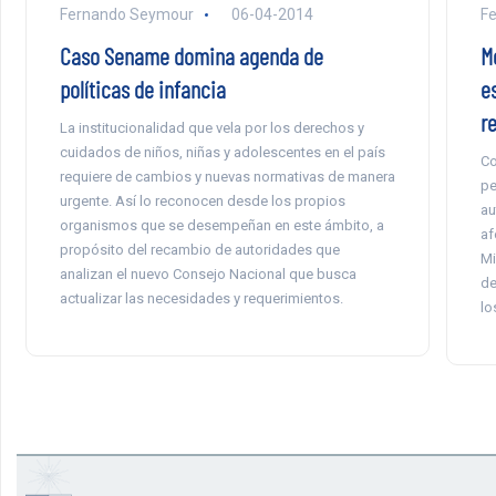
Fernando Seymour
06-04-2014
F
Caso Sename domina agenda de
M
políticas de infancia
e
r
La institucionalidad que vela por los derechos y
cuidados de niños, niñas y adolescentes en el país
Co
requiere de cambios y nuevas normativas de manera
pe
urgente. Así lo reconocen desde los propios
au
organismos que se desempeñan en este ámbito, a
af
propósito del recambio de autoridades que
Mi
analizan el nuevo Consejo Nacional que busca
de
actualizar las necesidades y requerimientos.
lo