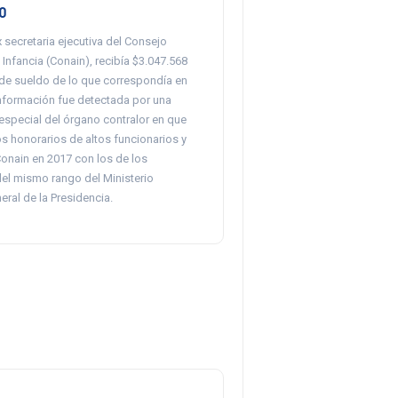
o
ex secretaria ejecutiva del Consejo
 Infancia (Conain), recibía $3.047.568
de sueldo de lo que correspondía en
información fue detectada por una
especial del órgano contralor en que
s honorarios de altos funcionarios y
onain en 2017 con los de los
del mismo rango del Ministerio
eral de la Presidencia.