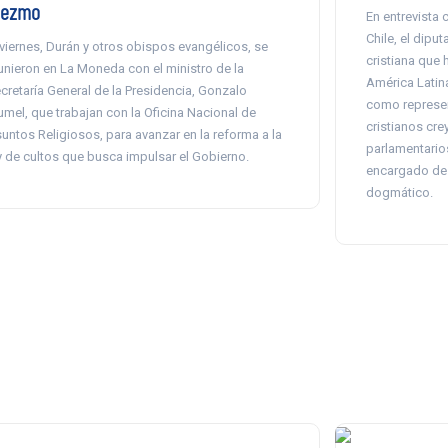
iezmo
En entrevista 
Chile, el diput
 viernes, Durán y otros obispos evangélicos, se
cristiana que
unieron en La Moneda con el ministro de la
América Latina
cretaría General de la Presidencia, Gonzalo
como represen
umel, que trabajan con la Oficina Nacional de
cristianos cre
untos Religiosos, para avanzar en la reforma a la
parlamentario
y de cultos que busca impulsar el Gobierno.
encargado de
dogmático.