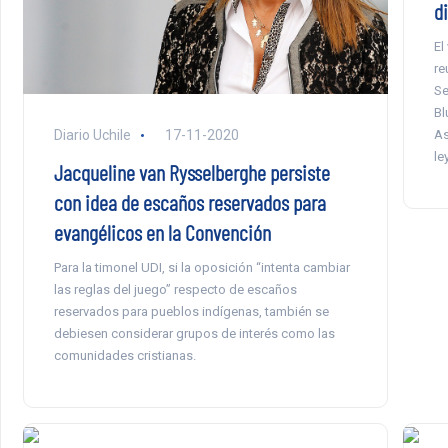
d
El
re
Se
Bl
As
Diario Uchile
17-11-2020
le
Jacqueline van Rysselberghe persiste
con idea de escaños reservados para
evangélicos en la Convención
Para la timonel UDI, si la oposición “intenta cambiar
las reglas del juego” respecto de escaños
reservados para pueblos indígenas, también se
debiesen considerar grupos de interés como las
comunidades cristianas.