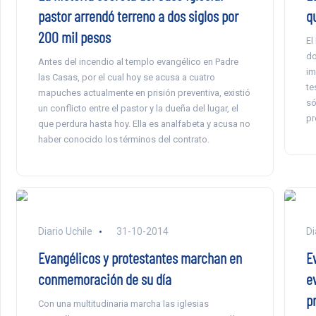
pastor arrendó terreno a dos siglos por
qu
200 mil pesos
El
do
Antes del incendio al templo evangélico en Padre
im
las Casas, por el cual hoy se acusa a cuatro
te
mapuches actualmente en prisión preventiva, existió
só
un conflicto entre el pastor y la dueña del lugar, el
pr
que perdura hasta hoy. Ella es analfabeta y acusa no
haber conocido los términos del contrato.
Diario Uchile
31-10-2014
Di
Evangélicos y protestantes marchan en
E
conmemoración de su día
ev
p
Con una multitudinaria marcha las iglesias