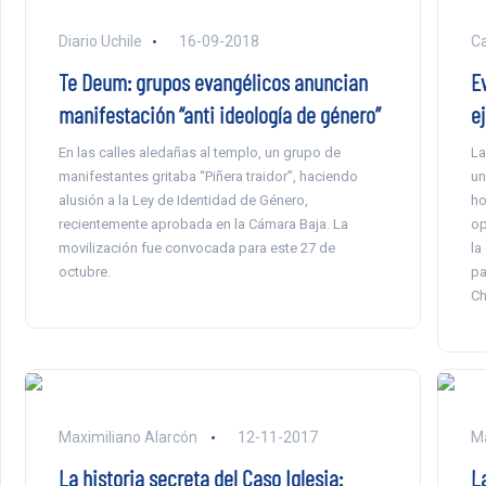
Diario Uchile
16-09-2018
Ca
Te Deum: grupos evangélicos anuncian
E
manifestación “anti ideología de género”
ej
En las calles aledañas al templo, un grupo de
La
manifestantes gritaba “Piñera traidor”, haciendo
un
alusión a la Ley de Identidad de Género,
ho
recientemente aprobada en la Cámara Baja. La
op
movilización fue convocada para este 27 de
la
octubre.
pa
Ch
Maximiliano Alarcón
12-11-2017
Ma
La historia secreta del Caso Iglesia:
L