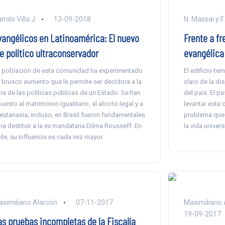
milo Villa J.
13-09-2018
N. Massai y F
vangélicos en Latinoamérica: El nuevo
Frente a fr
e político ultraconservador
evangélica
 población de esta comunidad ha experimentado
El edificio-te
 brusco aumento que le permite ser decidora a la
claro de la di
ra de las políticas públicas de un Estado. Se han
del país. El p
uesto al matrimonio igualitario, al aborto legal y a
levantar esta 
 eutanasia, incluso, en Brasil fueron fundamentales
problema que s
ra destituir a la ex mandataria Dilma Rousseff. En
la vida universi
ile, su influencia es cada vez mayor.
ximiliano Alarcón
07-11-2017
Maximiliano 
19-09-2017
as pruebas incompletas de la Fiscalía