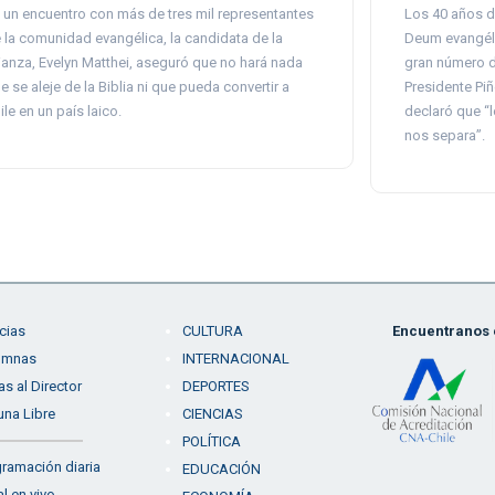
 un encuentro con más de tres mil representantes
Los 40 años de
 la comunidad evangélica, la candidata de la
Deum evangéli
ianza, Evelyn Matthei, aseguró que no hará nada
gran número d
e se aleje de la Biblia ni que pueda convertir a
Presidente Piñ
ile en un país laico.
declaró que “
nos separa”.
cias
CULTURA
Encuentranos e
umnas
INTERNACIONAL
as al Director
DEPORTES
una Libre
CIENCIAS
POLÍTICA
ramación diaria
EDUCACIÓN
l en vivo