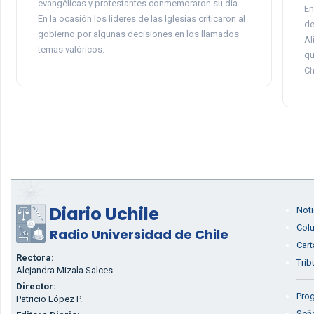
evangélicas y protestantes conmemoraron su día.
En
En la ocasión los líderes de las Iglesias criticaron al
de
gobierno por algunas decisiones en los llamados
Al
temas valóricos.
qu
Ch
Diario Uchile
Noti
Col
Radio Universidad de Chile
Cart
Rectora:
Trib
Alejandra Mizala Salces
Director:
Prog
Patricio López P.
Seña