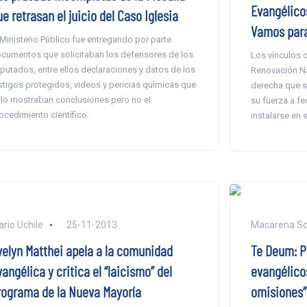
Evangélico
e retrasan el juicio del Caso Iglesia
Vamos para 
 Ministerio Público fue entregando por parte
cumentos que solicitaban los defensores de los
Los vínculos 
putados, entre ellos declaraciones y datos de los
Renovación Na
stigos protegidos, videos y pericias químicas que
derecha que se
lo mostraban conclusiones pero no el
su fuerza a fe
ocedimiento científico.
instalarse en 
ario Uchile
25-11-2013
Macarena S
velyn Matthei apela a la comunidad
Te Deum: Pi
angélica y critica el “laicismo” del
evangélico
rograma de la Nueva Mayoría
omisiones”