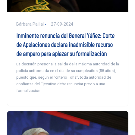
Bárbara Paillal
27-09-2024
Inminente renuncia del General Yáñez: Corte
de Apelaciones declara inadmisible recurso
de amparo para aplazar su formalización
La decisión presiona la salida de la máxima autoridad de la
policía uniformada en el día de su cumpleaños (58 años),
puesto que, según el “criterio Tohá”, toda autoridad de
confianza del Ejecutivo debe renunciar previo a una
formalización.