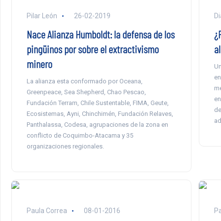
Pilar León
26-02-2019
Di
Nace Alianza Humboldt: la defensa de los
¿F
pingüinos por sobre el extractivismo
al
minero
Un
en
La alianza esta conformado por Oceana,
me
Greenpeace, Sea Shepherd, Chao Pescao,
en
Fundación Terram, Chile Sustentable, FIMA, Geute,
de
Ecosistemas, Ayni, Chinchimén, Fundación Relaves,
ad
Panthalassa, Codesa, agrupaciones de la zona en
conflicto de Coquimbo-Atacama y 35
organizaciones regionales.
Paula Correa
08-01-2016
Pa