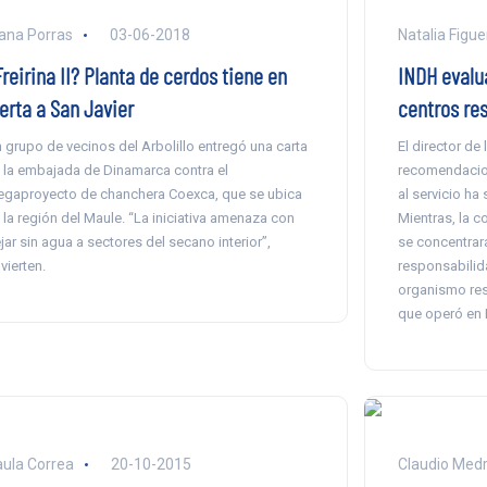
ana Porras
03-06-2018
Natalia Figu
reirina II? Planta de cerdos tiene en
INDH evalu
erta a San Javier
centros re
 grupo de vecinos del Arbolillo entregó una carta
El director de
 la embajada de Dinamarca contra el
recomendacion
gaproyecto de chanchera Coexca, que se ubica
al servicio ha
 la región del Maule. “La iniciativa amenaza con
Mientras, la 
jar sin agua a sectores del secano interior”,
se concentrará
vierten.
responsabilida
organismo resp
que operó en F
ula Correa
20-10-2015
Claudio Med