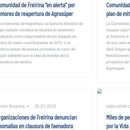
omunidad de Freirina “en alerta” por
Comunidade
umores de reapertura de Agrosúper
plan de mi
los temores de reapertura, se suma la decisión de
La Comunidad 
jar cumplir condena en libertad al carabinero
Huasco viajó 
ndicado como responsable de los ataques en
al Gobierno a
ntra de cuatro manifestantes en 2012. Los
en una carta e
cinos avisan de nuevas protestas en caso de
abril. Exigen 
guir adelante con la idea de instalar ahí la
Resoluciones 
enadora de cerdos.
proyectos de 
Agrosuper.
ctor Areyuna
30-07-2013
radio.uchile.c
rganizaciones de Freirina denuncian
Miles de p
nomalías en clausura de faenadora
por la Vida