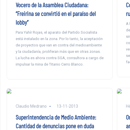
Vocero de la Asamblea Ciudadana:
C
“Freirina se convirtió en el paraíso del
r
lobby”
A 
de
Para Yahír Rojas, el aparato del Partido Socialista
si
está instalado en la zona. Por lo tanto, la aceptación
co
de proyectos que van en contra del medioambiente
ve
y la ciudadanía, proliferan más que en otras zonas.
se
La lucha es ahora contra SGA, consultora a cargo de
fa
impulsar la mina de Titanio Cerro Blanco.
Claudio Medrano
13-11-2013
Hé
Superintendencia de Medio Ambiente:
O
Cantidad de denuncias pone en duda
a