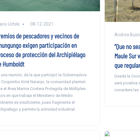
ario Uchile
08-12-2021
remios de pescadores y vecinos de
Andrea Busto
hungungo exigen participación en
“Que no sea
roceso de protección del Archipiélago
Maule Sur 
e Humboldt
que regula
 una reunión, de la que participó la Gobernadora
Desde la Coor
 Coquimbo Krist Naranjo, la comunidad planteó
será positiva 
e el Área Marina Costera Protegida de Múltiples
considere las 
os en que trabaja el Ministerio de Medio
biente es insuficiente, pues fragmenta el
chipiélago y permite la actividad industrial.