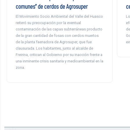
comunes” de cerdos de Agrosuper
c
El Movimiento Socio Ambiental del Valle del Huasco
Lo
reiteró su preocupación por la eventual
ef
contaminación de las capas subterráneas producto
de
de la gran cantidad de fosas con cerdos muertos
Go
de la planta faenadora de Agrosuper, que fue
ex
clausurada. Los habitantes, junto al alcalde de
Freirina, critican al Gobierno por su inacción frente a
una inminente crisis sanitaria y medioambiental en la
zona.