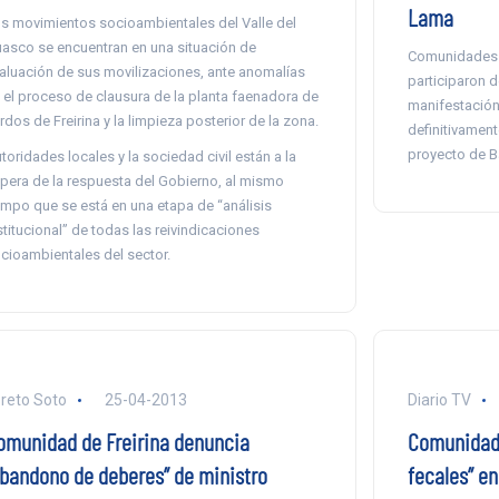
Lama
s movimientos socioambientales del Valle del
asco se encuentran en una situación de
Comunidades d
aluación de sus movilizaciones, ante anomalías
participaron d
 el proceso de clausura de la planta faenadora de
manifestación
rdos de Freirina y la limpieza posterior de la zona.
definitivament
proyecto de Ba
toridades locales y la sociedad civil están a la
pera de la respuesta del Gobierno, al mismo
empo que se está en una etapa de “análisis
stitucional” de todas las reivindicaciones
cioambientales del sector.
reto Soto
25-04-2013
Diario TV
omunidad de Freirina denuncia
Comunidad 
abandono de deberes” de ministro
fecales” en