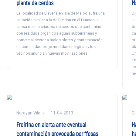
planta de cerdos
M
La localidad de Llavería en Isla de Maipo sufre una
Di
situación similar a la de Freirina en el Huasco, a
Hu
causa de una criadora de cerdos que contaminó
de
con residuos orgánicos aguas subterráneas y
ca
somete al sector a malos olores y contaminación.
pr
La comunidad exige medidas enérgicas y los
pl
vecinos anuncian nuevas movilizaciones.
Un
Ci
la
mo
Narayan Vila
11-04-2013
Cl
Freirina en alerta ante eventual
H
contaminación provocada por “fosas
h