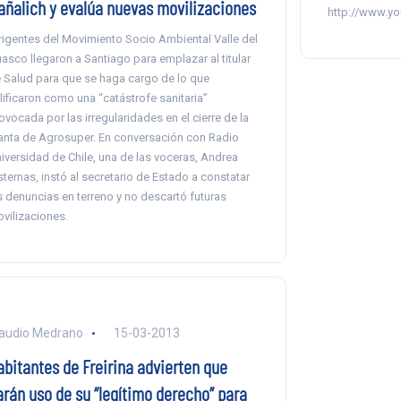
añalich y evalúa nuevas movilizaciones
http://www.y
rigentes del Movimiento Socio Ambiental Valle del
asco llegaron a Santiago para emplazar al titular
 Salud para que se haga cargo de lo que
lificaron como una “catástrofe sanitaria”
ovocada por las irregularidades en el cierre de la
anta de Agrosuper. En conversación con Radio
iversidad de Chile, una de las voceras, Andrea
sternas, instó al secretario de Estado a constatar
s denuncias en terreno y no descartó futuras
vilizaciones.
audio Medrano
15-03-2013
abitantes de Freirina advierten que
arán uso de su “legítimo derecho” para