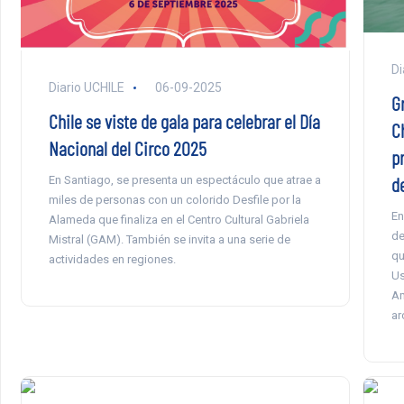
Di
Diario UCHILE
06-09-2025
G
Chile se viste de gala para celebrar el Día
C
Nacional del Circo 2025
p
d
En Santiago, se presenta un espectáculo que atrae a
miles de personas con un colorido Desfile por la
En
Alameda que finaliza en el Centro Cultural Gabriela
de
Mistral (GAM). También se invita a una serie de
qu
actividades en regiones.
Us
Am
ar