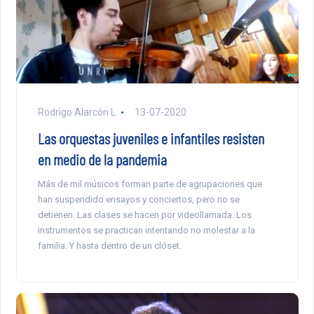
Rodrigo Alarcón L.
13-07-2020
Las orquestas juveniles e infantiles resisten
en medio de la pandemia
Más de mil músicos forman parte de agrupaciones que
han suspendido ensayos y conciertos, pero no se
detienen. Las clases se hacen por videollamada. Los
instrumentos se practican intentando no molestar a la
familia. Y hasta dentro de un clóset.