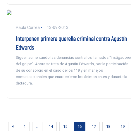
Paula Correa
13-09-2013
Interponen primera querella criminal contra Agustín
Edwards
Siguen aumentando las denuncias contra los llamados “instigadore
del golpe”. Ahora se trata de Agustín Edwards, por la participación
de su consorcio en el caso de los 119 y en manejos
comunicacionales que enardecieron los ánimos antes y durante la
dictadura.
1
…
14
15
16
17
18
19