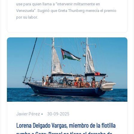
use para quien llama a “intervenir militarmente en
Venezuela”. Sugirió que Greta Thunberg merecía el premio
por su labor.
Javier Pérez
30-09-2025
Lorena Delgado Vargas, miembro de la flotilla