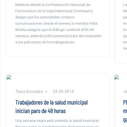
Mientras desde la Confedaración Nacional de
La
Funcionarios de la Salud Municipal (Confusam)
Mu
alegan que las autoridades cortaron
pa
comunicaciones desde el viernes, la ministra Helia
ma
Molina asegura que el diálogo continuó el fin de
ma
semana, además pidió paciencia para dar respuesta
qu
a las peticiones de los trabajadores.
ne
tr
Tania González
24-09-2014
Ja
Trabajadores de la salud municipal
P
inician paro de 48 horas
m
g
Una semana negra está viviendo la salud municipal.
Por una parte, la Confederación de Funcionarios de