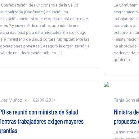
 Confederación de Funcionarios de la Salud
La Confusam c
nicipalizada (Confusam) anunció una
acercamiento c
ralización nacional que se desarrollará entre este
trabajadores l
rtes 7 y jueves 9 de octubre, además de una
concretos par
rcha nacional para este miércoles 8. Esto, luego
octubre. En ta
e el ministerio de Salud cortara “abruptamente las
Fenats nacion
gociaciones previstas”, aseguró la organización a
ha abordado l
avés de una declaración pública. […]
evidenciado e
gobierno.
vier Muñoz
02-09-2014
Tania Gonzá
PD se reunió con ministra de Salud
Ministra de
ientras trabajadores exigen mayores
propuesta 
arantías
La ministra de
reformas estru