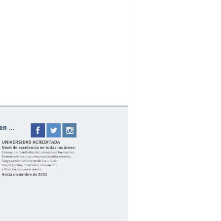
n ...