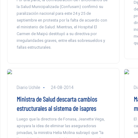
Di
la Salud Municipalizada (Confusam) confirmó su
de
paralización nacional para este 24 y 25 de
pr
septiembre en protesta por la falta de acuerdo con
di
el ministerio de Salud. Mientras, el Hospital El
in
Carmen de Maipú destituyó a su directiva por
me
irregularidades graves, entre ellas sobresueldos y
qu
fallas estructurales.
Diario Uchile
24-08-2014
Di
Ministra de Salud descarta cambios
M
estructurales al sistema de isapres
m
Luego que la directora de Fonasa, Jeanette Vega,
El
apoyara la idea de eliminar las aseguradoras
ca
privadas, la ministra Helia Molina subrayó que “la
se