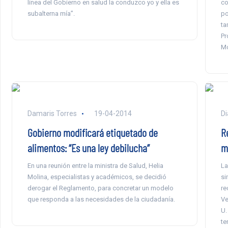
línea del Gobierno en salud la conduzco yo y ella es
co
subalterna mía”.
po
ta
Pr
Mo
Damaris Torres
19-04-2014
Di
Gobierno modificará etiquetado de
R
alimentos: “Es una ley debilucha”
m
En una reunión entre la ministra de Salud, Helia
La
Molina, especialistas y académicos, se decidió
si
derogar el Reglamento, para concretar un modelo
re
que responda a las necesidades de la ciudadanía.
Ve
U.
te