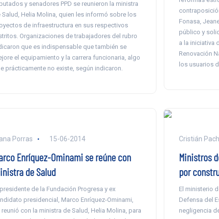
putados y senadores PPD se reunieron la ministra
contraposición
 Salud, Helia Molina, quien les informó sobre los
Fonasa, Jeane
oyectos de infraestructura en sus respectivos
público y soli
stritos. Organizaciones de trabajadores del rubro
a la iniciativ
dicaron que es indispensable que también se
Renovación Nac
jore el equipamiento y la carrera funcionaria, algo
los usuarios d
e prácticamente no existe, según indicaron.
ana Porras
15-06-2014
Cristián Pac
arco Enríquez-Ominami se reúne con
Ministros 
inistra de Salud
por constr
 presidente de la Fundación Progresa y ex
El ministerio 
ndidato presidencial, Marco Enríquez-Ominami,
Defensa del E
 reunió con la ministra de Salud, Helia Molina, para
negligencia de