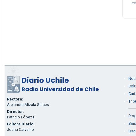
ed
Diario Uchile
Noti
Col
Radio Universidad de Chile
Cart
Rectora:
Trib
Alejandra Mizala Salces
Director:
Prog
Patricio López P.
Seña
Editora Diario:
Joana Carvalho
Uso