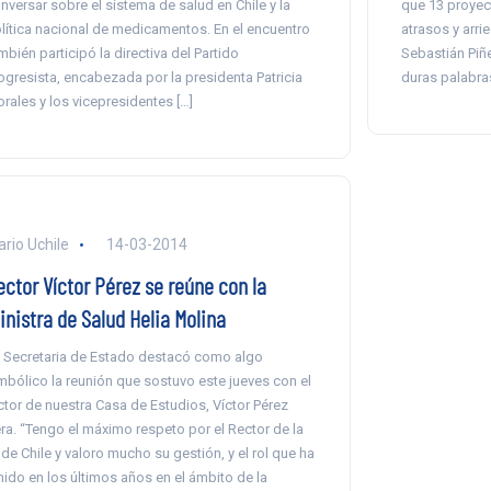
nversar sobre el sistema de salud en Chile y la
que 13 proyec
lítica nacional de medicamentos. En el encuentro
atrasos y arri
mbién participó la directiva del Partido
Sebastián Piñe
ogresista, encabezada por la presidenta Patricia
duras palabras
rales y los vicepresidentes […]
ario Uchile
14-03-2014
ector Víctor Pérez se reúne con la
inistra de Salud Helia Molina
 Secretaria de Estado destacó como algo
mbólico la reunión que sostuvo este jueves con el
ctor de nuestra Casa de Estudios, Víctor Pérez
ra. “Tengo el máximo respeto por el Rector de la
 de Chile y valoro mucho su gestión, y el rol que ha
nido en los últimos años en el ámbito de la