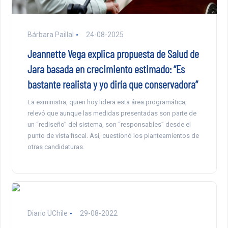
Bárbara Paillal
24-08-2025
Jeannette Vega explica propuesta de Salud de
Jara basada en crecimiento estimado: “Es
bastante realista y yo diría que conservadora”
La exministra, quien hoy lidera esta área programática,
relevó que aunque las medidas presentadas son parte de
un “rediseño” del sistema, son “responsables” desde el
punto de vista fiscal. Así, cuestionó los planteamientos de
otras candidaturas.
Diario UChile
29-08-2022