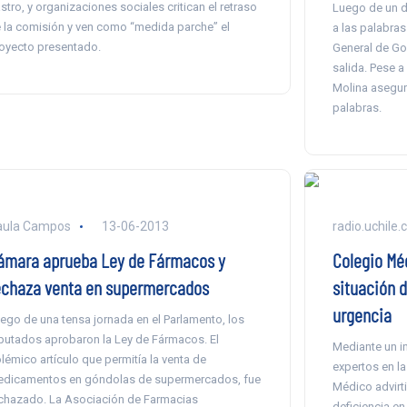
stro, y organizaciones sociales critican el retraso
Luego de un dí
 la comisión y ven como “medida parche” el
a las palabras
oyecto presentado.
General de Gob
salida. Pese a
Molina asegur
palabras.
aula Campos
13-06-2013
radio.uchile.c
ámara aprueba Ley de Fármacos y
Colegio Méd
echaza venta en supermercados
situación d
urgencia
ego de una tensa jornada en el Parlamento, los
putados aprobaron la Ley de Fármacos. El
Mediante un i
lémico artículo que permitía la venta de
expertos en la
dicamentos en góndolas de supermercados, fue
Médico advirti
chazado. La Asociación de Farmacias
deficiencia en