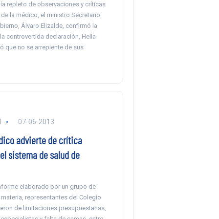
a repleto de observaciones y críticas
 de la médico, el ministro Secretario
ierno, Álvaro Elizalde, confirmó la
 la controvertida declaración, Helia
ó que no se arrepiente de sus
l
07-06-2013
ico advierte de crítica
el sistema de salud de
nforme elaborado por un grupo de
 materia, representantes del Colegio
eron de limitaciones presupuestarias,
 especialistas y falta de camas, entre