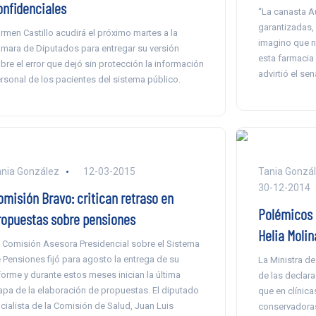
onfidenciales
“La canasta A
garantizadas,
rmen Castillo acudirá el próximo martes a la
imagino que no
mara de Diputados para entregar su versión
esta farmacia
bre el error que dejó sin protección la información
advirtió el se
rsonal de los pacientes del sistema público.
nia González
12-03-2015
Tania Gonzál
30-12-2014
omisión Bravo: critican retraso en
Polémicos 
ropuestas sobre pensiones
Helia Molin
 Comisión Asesora Presidencial sobre el Sistema
 Pensiones fijó para agosto la entrega de su
La Ministra d
forme y durante estos meses inician la última
de las declar
apa de la elaboración de propuestas. El diputado
que en clínica
cialista de la Comisión de Salud, Juan Luis
conservadoras