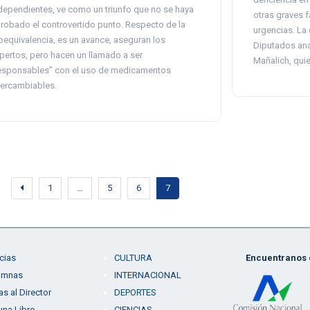
dependientes, ve como un triunfo que no se haya
otras graves f
robado el controvertido punto. Respecto de la
urgencias. La
oequivalencia, es un avance, aseguran los
Diputados anal
pertos, pero hacen un llamado a ser
Mañalich, quie
esponsables” con el uso de medicamentos
tercambiables.
1
…
5
6
7
cias
CULTURA
Encuentranos e
umnas
INTERNACIONAL
as al Director
DEPORTES
una Libre
CIENCIAS