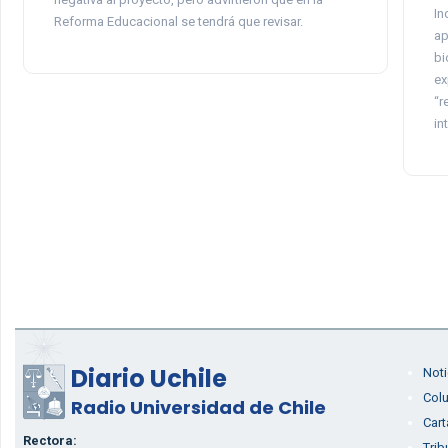
In
Reforma Educacional se tendrá que revisar.
ap
bi
ex
“r
in
Diario Uchile
Noti
Col
Radio Universidad de Chile
Cart
Rectora:
Trib