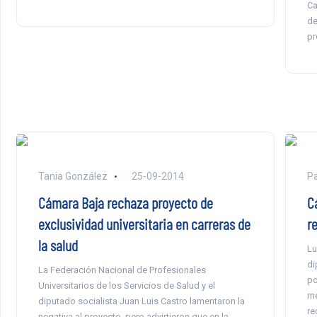
Ca
de
pr
Tania González
25-09-2014
P
Cámara Baja rechaza proyecto de
C
exclusividad universitaria en carreras de
r
la salud
Lu
di
La Federación Nacional de Profesionales
po
Universitarios de los Servicios de Salud y el
me
diputado socialista Juan Luis Castro lamentaron la
re
negativa al proyecto, pero advirtieron que en la