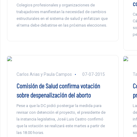
c
Colegios profesionales y organizaciones de
trabajadores manifiestan la necesidad de cambios
Ca
estructurales en el sistema de salud y enfatizan que
Cá
el tema debe debatirse en las próximas elecciones.
so
pe
Carlos Arias y Paula Campos
07-07-2015
Ta
Comisión de Salud confirma votación
C
sobre despenalización del aborto
p
Pese a que la DC pidió postergar la medida para
La
revisar con detención el proyecto, el presidente de
de
la instancia legislativa, José Luis Castro confirmó
in
que la votación se realizará este martes a partir de
et
las 18.00 horas.
so