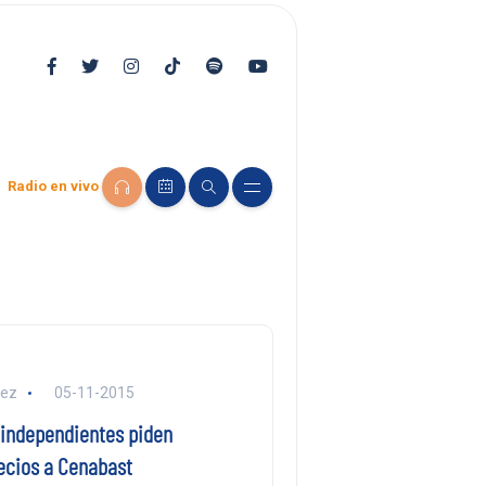
Radio en vivo
lez
05-11-2015
independientes piden
ecios a Cenabast