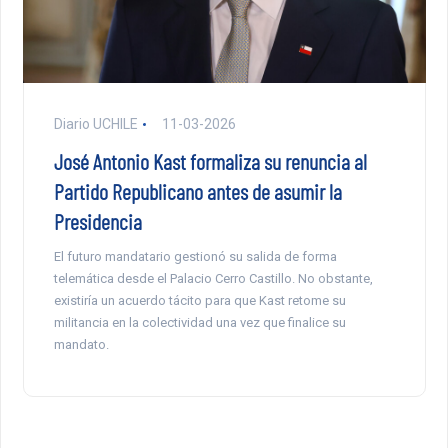
Diario UCHILE
11-03-2026
José Antonio Kast formaliza su renuncia al
Partido Republicano antes de asumir la
Presidencia
El futuro mandatario gestionó su salida de forma
telemática desde el Palacio Cerro Castillo. No obstante,
existiría un acuerdo tácito para que Kast retome su
militancia en la colectividad una vez que finalice su
mandato.