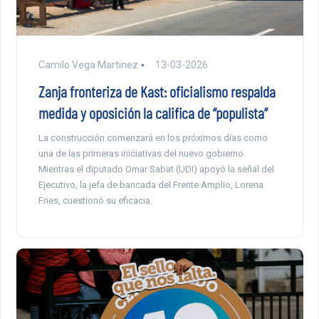
Camilo Vega Martinez
13-03-2026
Zanja fronteriza de Kast: oficialismo respalda
medida y oposición la califica de “populista”
La construcción comenzará en los próximos días como
una de las primeras iniciativas del nuevo gobierno.
Mientras el diputado Omar Sabat (UDI) apoyó la señal del
Ejecutivo, la jefa de bancada del Frente Amplio, Lorena
Fries, cuestionó su eficacia.