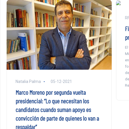
RF
Fi
p
El
Mi
en
fo
de
de
Natalia Palma
05-12-2021
Re
Marco Moreno por segunda vuelta
presidencial: “Lo que necesitan los
candidatos cuando suman apoyo es
convicción de parte de quienes lo van a
respaldar”