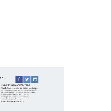
n ...