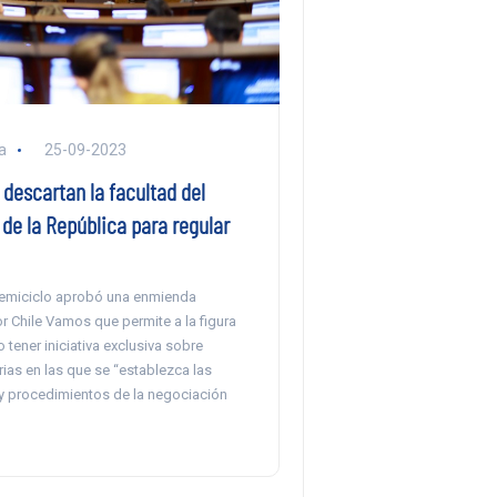
a
25-09-2023
descartan la facultad del
de la República para regular
hemiciclo aprobó una enmienda
r Chile Vamos que permite a la figura
 tener iniciativa exclusiva sobre
ias en las que se “establezca las
 procedimientos de la negociación