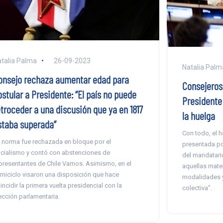
talia Palma
26-09-2023
Natalia Palm
onsejo rechaza aumentar edad para
Consejeros 
stular a Presidente: “El país no puede
Presidente 
etroceder a una discusión que ya en 1817
la huelga
staba superada”
Con todo, el 
 norma fue rechazada en bloque por el
presentada po
icialismo y contó con abstenciones de
del mandatario
presentantes de Chile Vamos. Asimismo, en el
aquellas mater
miciclo visaron una disposición que hace
modalidades y
incidir la primera vuelta presidencial con la
colectiva”.
ección parlamentaria.