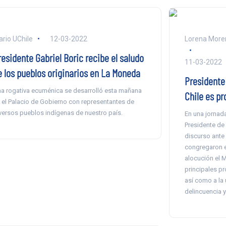
ario UChile
12-03-2022
Lorena Moren
residente Gabriel Boric recibe el saludo
11-03-2022
e los pueblos originarios en La Moneda
Presidente 
a rogativa ecuménica se desarrolló esta mañana
Chile es pr
 el Palacio de Gobierno con representantes de
versos pueblos indígenas de nuestro país.
En una jornada
Presidente de
discurso ante
congregaron en
alocución el M
principales p
así como a la 
delincuencia y