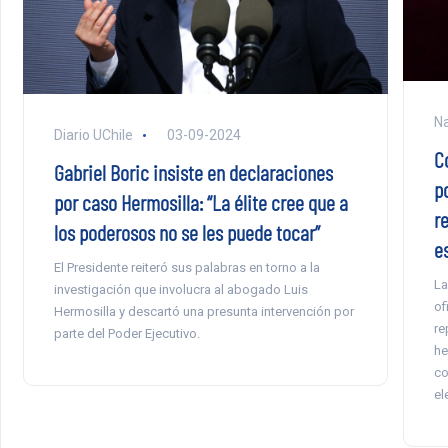
Na
Diario UChile
03-09-2024
C
Gabriel Boric insiste en declaraciones
po
por caso Hermosilla: “La élite cree que a
r
los poderosos no se les puede tocar”
e
El Presidente reiteró sus palabras en torno a la
La
investigación que involucra al abogado Luis
of
Hermosilla y descartó una presunta intervención por
re
parte del Poder Ejecutivo.
he
co
el