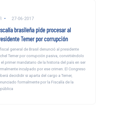
I
27-06-2017
scalía brasileña pide procesar al
residente Temer por corrupción
 fiscal general de Brasil denunció al presidente
chel Temer por corrupción pasiva, convirtiéndolo
 el primer mandatario de la historia del país en ser
rmalmente inculpado por ese crimen. El Congreso
berá decididir si aparta del cargo a Temer,
nunciado formalmente por la Fiscalía de la
pública